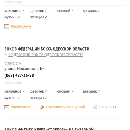
СЕКЦИЯ ДЛЯ
мальчиков
✓
девочек
✓
юношей
✓
девушек
✓
мужчин
✓
женщин
✓
Расписание
БОКС В ФЕДЕРАЦИИ БОКСА ОДЕССКОЙ ОБЛАСТИ
ФЕДЕРАЦИЯ БОКСА ОДЕССКОЙ ОБЛАСТИ
ОДЕССА
улица Нежинская, 55
(067) 487-36-88
СЕКЦИЯ ДЛЯ
мальчиков
✓
девочек
✓
юношей
✓
девушек
✓
мужчин
✓
женщин
✓
Расписание
Стоимость посещений
2016.09.14
БОКС В ФИТНЕС-КЛУБЕ «СТРЕКОЗА» НА БАЗАРНОЙ