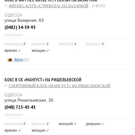
ФИТНЕС-КЛУБ «СТРЕКОЗА» НА БАЗАРНОЙ
8 ФОТО
ОДЕССА
улица Базарная, 63
(0482) 34-59-95
СЕКЦИЯ ДЛЯ
мальчиков
✗
девочек
✗
юношей
✗
девушек
✗
мужчин
✓
женщин
✓
Фото
(1)
БОКС В СК «МАНГУСТ» НА РИШЕЛЬЕВСКОЙ
СПОРТИВНЫЙ КЛУБ «МАНГУСТ» НА РИШЕЛЬЕВСКОЙ
ОДЕССА
улица Ришельевская, 26
(048) 725-45-45
СЕКЦИЯ ДЛЯ
мальчиков
✗
девочек
✗
юношей
✓
девушек
✓
мужчин
✓
женщин
✓