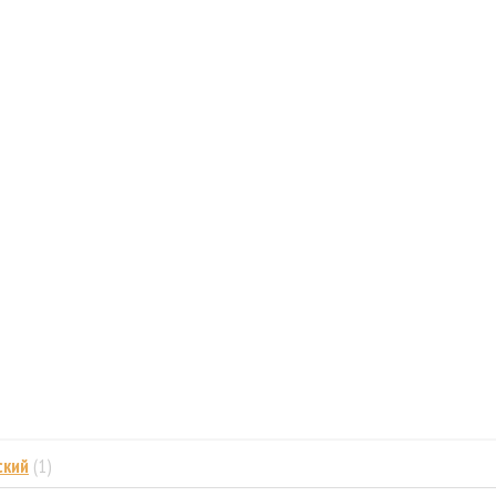
ский
(1)