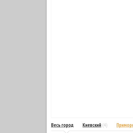
Весь город
Киевский
(4)
Примор