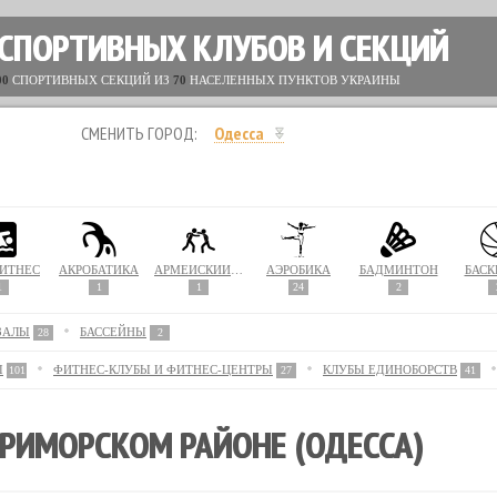
 СПОРТИВНЫХ КЛУБОВ И СЕКЦИЙ
00
СПОРТИВНЫХ СЕКЦИЙ ИЗ
70
НАСЕЛЕННЫХ ПУНКТОВ УКРАИНЫ
СМЕНИТЬ ГОРОД:
Одесса
ИТНЕС
АКРОБАТИКА
АРМЕЙСКИЙ РУКОПАШНЫЙ БОЙ
АЭРОБИКА
БАДМИНТОН
БАСК
1
1
1
24
2
ЗАЛЫ
БАССЕЙНЫ
28
2
Ы
ФИТНЕС-КЛУБЫ И ФИТНЕС-ЦЕНТРЫ
КЛУБЫ ЕДИНОБОРСТВ
101
27
41
РИМОРСКОМ РАЙОНЕ (ОДЕССА)