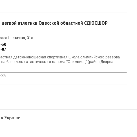
 легкой атлетики Одесской областной СДЮСШОР
раса Шевченко, 31а
4-30
1-07
ластная детско-юношеская спортивная школа олимпийского резерва
на базе легко-атлетического манежа "Олимпиец" (район Дворца
ИКА
 в Украине