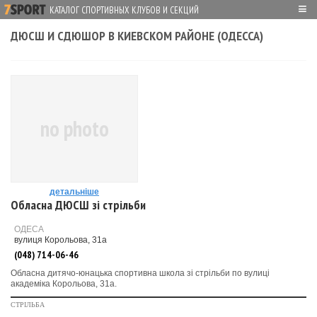
≡
КАТАЛОГ СПОРТИВНЫХ КЛУБОВ И СЕКЦИЙ
ДЮСШ И СДЮШОР В КИЕВСКОМ РАЙОНЕ (ОДЕССА)
no photo
детальніше
Обласна ДЮСШ зі стрільби
ОДЕСА
вулиця Корольова, 31а
(048) 714-06-46
Обласна дитячо-юнацька спортивна школа зі стрільби по вулиці
академіка Корольова, 31а.
СТРІЛЬБА