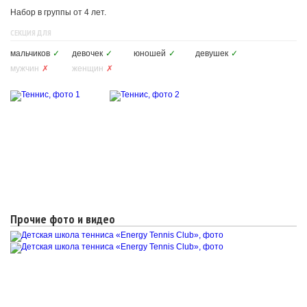
Набор в группы от 4 лет.
СЕКЦИЯ ДЛЯ
мальчиков
✓
девочек
✓
юношей
✓
девушек
✓
мужчин
✗
женщин
✗
Прочие фото и видео