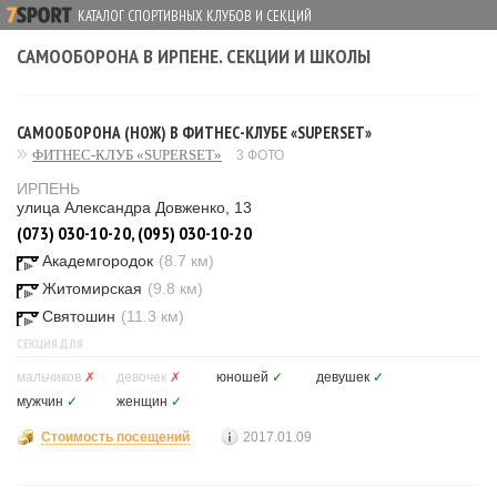
КАТАЛОГ СПОРТИВНЫХ КЛУБОВ И СЕКЦИЙ
САМООБОРОНА В ИРПЕНЕ. СЕКЦИИ И ШКОЛЫ
САМООБОРОНА (НОЖ) В ФИТНЕС-КЛУБЕ «SUPERSET»
ФИТНЕС-КЛУБ «SUPERSET»
3 ФОТО
ИРПЕНЬ
улица Александра Довженко, 13
(073) 030-10-20, (095) 030-10-20
Академгородок
(8.7 км)
Житомирская
(9.8 км)
Святошин
(11.3 км)
СЕКЦИЯ ДЛЯ
мальчиков
✗
девочек
✗
юношей
✓
девушек
✓
мужчин
✓
женщин
✓
Стоимость посещений
2017.01.09