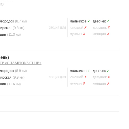
ТО
мгородок
(8.7 км)
мальчиков
✓
девочек
✓
СЕКЦИЯ ДЛЯ
юношей
✗
девушек
✗
ирская
(9.8 км)
мужчин
✗
женщин
✗
шин
(11.3 км)
пень)
ТР «CHAMPIONS CLUB»
мгородок
(8.9 км)
мальчиков
✓
девочек
✓
СЕКЦИЯ ДЛЯ
юношей
✗
девушек
✗
ирская
(9.9 км)
мужчин
✗
женщин
✗
шин
(11.6 км)