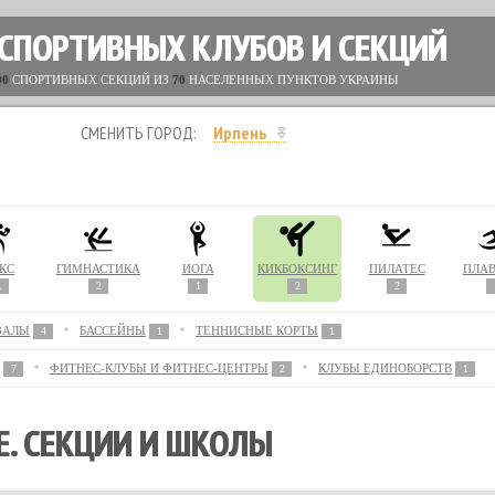
 СПОРТИВНЫХ КЛУБОВ И СЕКЦИЙ
00
СПОРТИВНЫХ СЕКЦИЙ ИЗ
70
НАСЕЛЕННЫХ ПУНКТОВ УКРАИНЫ
СМЕНИТЬ ГОРОД:
Ирпень
КС
ГИМНАСТИКА
ЙОГА
КИКБОКСИНГ
ПИЛАТЕС
ПЛА
1
2
1
2
2
ЗАЛЫ
БАССЕЙНЫ
ТЕННИСНЫЕ КОРТЫ
4
1
1
ФИТНЕС-КЛУБЫ И ФИТНЕС-ЦЕНТРЫ
КЛУБЫ ЕДИНОБОРСТВ
7
2
1
Е. СЕКЦИИ И ШКОЛЫ