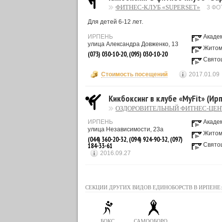
ФИТНЕС-КЛУБ «SUPERSET»
3 ФО
Для детей 6-12 лет.
ИРПЕНЬ
Акаде
улица Александра Довженко, 13
Житом
(073) 030-10-20, (095) 030-10-20
Свято
Стоимость посещений
2017.01.09
Кикбоксинг в клубе «MyFit» (Ир
ОЗДОРОВИТЕЛЬНЫЙ ФИТНЕС-ЦЕН
ИРПЕНЬ
Акаде
улица Независимости, 23а
Житом
(044) 360-20-32, (094) 924-90-32, (097)
Свято
184-33-61
2016.09.27
СЕКЦИИ ДРУГИХ ВИДОВ ЕДИНОБОРСТВ В ИРПЕНЕ:
БОКС
САМООБОРОНА