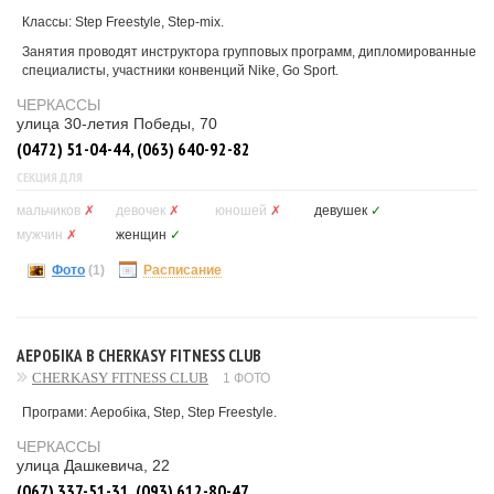
Классы: Step Freestyle, Step-mix.
Занятия проводят инструктора групповых программ, дипломированные
специалисты, участники конвенций Nike, Go Sport.
ЧЕРКАССЫ
улица 30-летия Победы, 70
(0472) 51-04-44, (063) 640-92-82
СЕКЦИЯ ДЛЯ
мальчиков
✗
девочек
✗
юношей
✗
девушек
✓
мужчин
✗
женщин
✓
Фото
(1)
Расписание
АЕРОБІКА В CHERKASY FITNESS CLUB
CHERKASY FITNESS CLUB
1 ФОТО
Програми: Аеробіка, Step, Step Freestyle.
ЧЕРКАССЫ
улица Дашкевича, 22
(067) 337-51-31, (093) 612-80-47