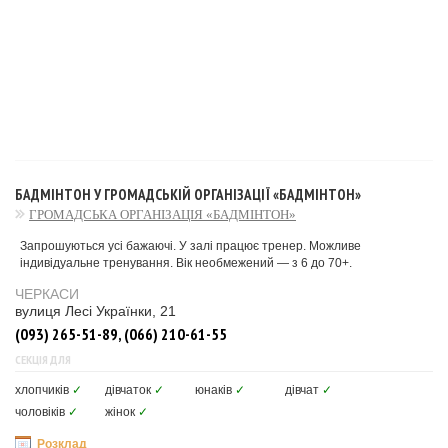
БАДМІНТОН У ГРОМАДСЬКІЙ ОРГАНІЗАЦІЇ «БАДМІНТОН»
ГРОМАДСЬКА ОРГАНІЗАЦІЯ «БАДМІНТОН»
Запрошуються усі бажаючі. У залі працює тренер. Можливе
індивідуальне тренування. Вік необмежений — з 6 до 70+.
ЧЕРКАСИ
вулиця Лесі Українки, 21
(093) 265-51-89, (066) 210-61-55
СЕКЦІЯ ДЛЯ
хлопчиків
✓
дівчаток
✓
юнаків
✓
дівчат
✓
чоловіків
✓
жінок
✓
Розклад