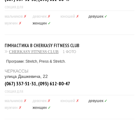
СЕКЦИЯ ДЛЯ
мальчиков
✗
девочек
✗
юношей
✗
девушек
✓
мужчин
✗
женщин
✓
ГІМНАСТИКА В CHERKASY FITNESS CLUB
CHERKASY FITNESS CLUB
1 ФОТО
Програми: Stretch, Press & Stretch.
ЧЕРКАССЫ
улица Дашкевича, 22
(067) 337-51-31, (093) 612-80-47
СЕКЦИЯ ДЛЯ
мальчиков
✗
девочек
✗
юношей
✗
девушек
✓
мужчин
✗
женщин
✓