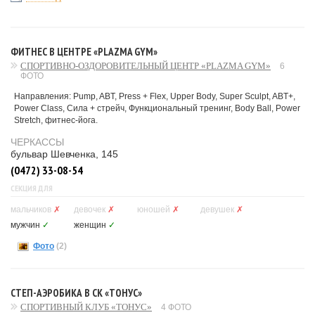
ФИТНЕС В ЦЕНТРЕ «PLAZMA GYM»
СПОРТИВНО-ОЗДОРОВИТЕЛЬНЫЙ ЦЕНТР «PLAZMA GYM»
6
ФОТО
Направления: Pump, ABT, Press + Flex, Upper Body, Super Sculpt, ABT+,
Power Class, Сила + стрейч, Функциональный тренинг, Body Ball, Power
Stretch, фитнес-йога.
ЧЕРКАССЫ
бульвар Шевченка, 145
(0472) 33-08-54
СЕКЦИЯ ДЛЯ
мальчиков
✗
девочек
✗
юношей
✗
девушек
✗
мужчин
✓
женщин
✓
Фото
(2)
СТЕП-АЭРОБИКА В СК «ТОНУС»
СПОРТИВНЫЙ КЛУБ «ТОНУС»
4 ФОТО