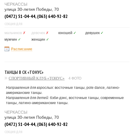
ЧЕРКАССЫ
улица 30-летия Победы, 70
(0472) 51-04-44, (063) 640-92-82
СЕКЦИЯ ДЛЯ
мальчиков
✗
девочек
✗
юношей
✓
девушек
✓
мужчин
✓
женщин
✓
Расписание
ТАНЦЫ В СК «ТОНУС»
СПОРТИВНЫЙ КЛУБ «ТОНУС»
4 ФОТО
Направления для взрослых
: восточные танцы, pole dance, латино-
американские танцы.
Направления для детей
: бэби-дэнс, восточные танцы, современные
танцы, латино-американские танцы.
ЧЕРКАССЫ
улица 30-летия Победы, 70
(0472) 51-04-44, (063) 640-92-82
СЕКЦИЯ ДЛЯ