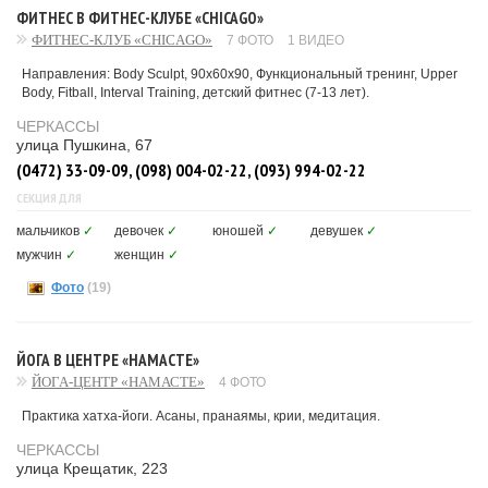
ФИТНЕС В ФИТНЕС-КЛУБЕ «CHICAGO»
ФИТНЕС-КЛУБ «CHICAGO»
7 ФОТО
1 ВИДЕО
Направления: Body Sculpt, 90x60x90, Функциональный тренинг, Upper
Body, Fitball, Interval Training, детский фитнес (7-13 лет).
ЧЕРКАССЫ
улица Пушкина, 67
(0472) 33-09-09, (098) 004-02-22, (093) 994-02-22
СЕКЦИЯ ДЛЯ
мальчиков
✓
девочек
✓
юношей
✓
девушек
✓
мужчин
✓
женщин
✓
Фото
(19)
ЙОГА В ЦЕНТРЕ «НАМАСТЕ»
ЙОГА-ЦЕНТР «НАМАСТЕ»
4 ФОТО
Практика хатха-йоги. Асаны, пранаямы, крии, медитация.
ЧЕРКАССЫ
улица Крещатик, 223