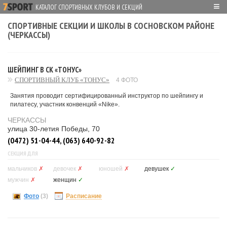
≡
КАТАЛОГ СПОРТИВНЫХ КЛУБОВ И СЕКЦИЙ
СПОРТИВНЫЕ СЕКЦИИ И ШКОЛЫ В СОСНОВСКОМ РАЙОНЕ
(ЧЕРКАССЫ)
ШЕЙПИНГ В СК «ТОНУС»
СПОРТИВНЫЙ КЛУБ «ТОНУС»
4 ФОТО
Занятия проводит сертифицированный инструктор по шейпингу и
пилатесу, участник конвенций «Nike».
ЧЕРКАССЫ
улица 30-летия Победы, 70
(0472) 51-04-44, (063) 640-92-82
СЕКЦИЯ ДЛЯ
мальчиков
✗
девочек
✗
юношей
✗
девушек
✓
мужчин
✗
женщин
✓
Фото
(3)
Расписание