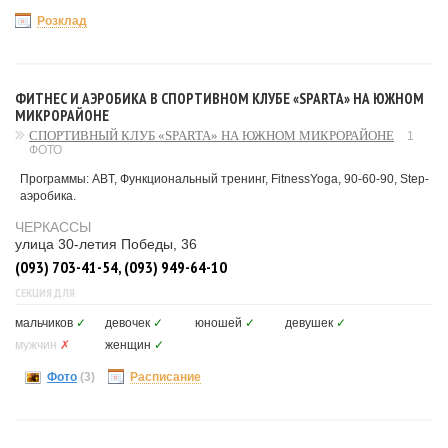
Розклад
ФИТНЕС И АЭРОБИКА В СПОРТИВНОМ КЛУБЕ «SPARTA» НА ЮЖНОМ
МИКРОРАЙОНЕ
СПОРТИВНЫЙ КЛУБ «SPARTA» НА ЮЖНОМ МИКРОРАЙОНЕ
1
ФОТО
Программы: ABT, Функциональный тренинг, FitnessYoga, 90-60-90, Step-
аэробика.
ЧЕРКАССЫ
улица 30-летия Победы, 36
(093) 703-41-54, (093) 949-64-10
СЕКЦИЯ ДЛЯ
мальчиков
✓
девочек
✓
юношей
✓
девушек
✓
мужчин
✗
женщин
✓
Фото
(3)
Расписание