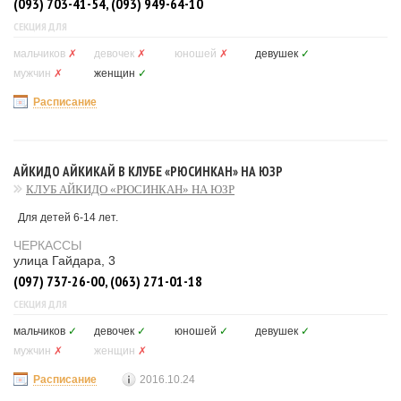
(093) 703-41-54, (093) 949-64-10
СЕКЦИЯ ДЛЯ
мальчиков
✗
девочек
✗
юношей
✗
девушек
✓
мужчин
✗
женщин
✓
Расписание
АЙКИДО АЙКИКАЙ В КЛУБЕ «РЮСИНКАН» НА ЮЗР
КЛУБ АЙКИДО «РЮСИНКАН» НА ЮЗР
Для детей 6-14 лет.
ЧЕРКАССЫ
улица Гайдара, 3
(097) 737-26-00, (063) 271-01-18
СЕКЦИЯ ДЛЯ
мальчиков
✓
девочек
✓
юношей
✓
девушек
✓
мужчин
✗
женщин
✗
Расписание
2016.10.24