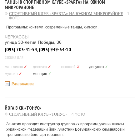
ТАНЦЫ В СПОРТИВНОМ КЛУБЕ «SPARTA» НА ЮЖНОМ
МИКРОРАЙОНЕ
СПОРТИВНЫЙ КЛУБ «SPARTA» НА ЮЖНОМ МИКРОРАЙОНЕ
1
ФОТО
Программы: контемп, современные танцы, хип-хоп.
ЧЕРКАССЫ
улица 30-летия Победы, 36
(093) 703-41-54, (093) 949-64-10
СЕКЦИЯ ДЛЯ
мальчиков
✗
девочек
✗
юношей
✗
девушек
✓
мужчин
✗
женщин
✓
Расписание
ЙОГА В СК «ТОНУС»
СПОРТИВНЫЙ КЛУБ «ТОНУС»
4 ФОТО
Занятия проводит инструктор групповых программ, ученик школы
Украинской Федерации йоги, участник Всеукраинских семинаров и
тренингов по йоге, арттерапевт.