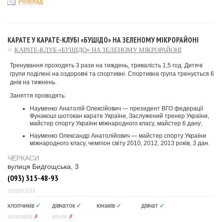
Розклад
КАРАТЕ У КАРАТЕ-КЛУБІ «БУШІДО» НА ЗЕЛЕНОМУ МІКРОРАЙОНІ
КАРАТЕ-КЛУБ «БУШІДО» НА ЗЕЛЕНОМУ МІКРОРАЙОНІ
Тренування проходять 3 рази на тиждень, тривалість 1,5 год. Дитячі
групи поділені на оздоровчі та спортивні. Спортивна група тренується 6
днів на тижнень.
Заняття проводять:
Науменко Анатолій Олексійович — президент ВГО федерації
Фунакоші шотокан карате України, Заслужений тренер України,
майстер спорту України міжнародного класу, майстер 6 дану;
Науменко Олександр Анатолійович — майстер спорту України
міжнародного класу, чемпіон світу 2010, 2012, 2013 років, 3 дан.
ЧЕРКАСИ
вулиця Бидгощська, 3
(093) 315-48-93
СЕКЦІЯ ДЛЯ
хлопчиків
✓
дівчаток
✓
юнаків
✓
дівчат
✓
чоловіків
✗
жінок
✗