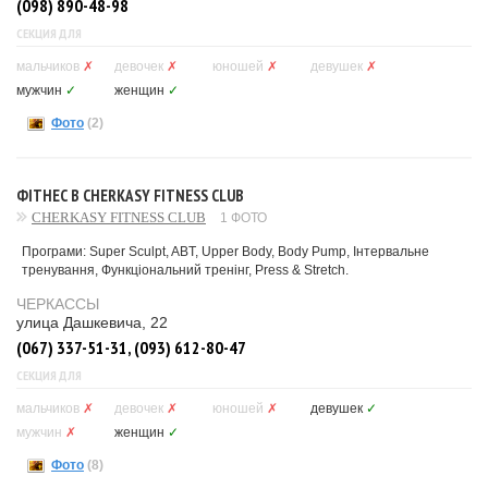
(098) 890-48-98
СЕКЦИЯ ДЛЯ
мальчиков
✗
девочек
✗
юношей
✗
девушек
✗
мужчин
✓
женщин
✓
Фото
(2)
ФІТНЕС В CHERKASY FITNESS CLUB
CHERKASY FITNESS CLUB
1 ФОТО
Програми: Super Sculpt, ABT, Upper Body, Body Pump, Інтервальне
тренування, Функціональний тренінг, Press & Stretch.
ЧЕРКАССЫ
улица Дашкевича, 22
(067) 337-51-31, (093) 612-80-47
СЕКЦИЯ ДЛЯ
мальчиков
✗
девочек
✗
юношей
✗
девушек
✓
мужчин
✗
женщин
✓
Фото
(8)