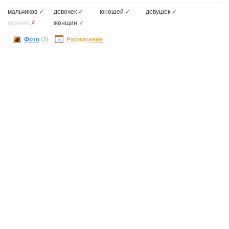
мальчиков
✓
девочек
✓
юношей
✓
девушек
✓
мужчин
✗
женщин
✓
Фото
(3)
Расписание