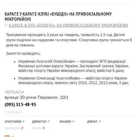
КАРАТЕ У КАРАТЕ-КЛУБІ «БУШІДО» НА ПРИВОКЗАЛЬНОМУ
МІКРОРАЙОНІ
КАРАТЕ-КЛУБ «БУШІДО» НА ПРИВОКЗАЛЬНОМУ МІКРОРАЙОНІ
Тренування проходять 3 рази на тиждень, тривалість 1,5 год. Дитячі
групи поділені на оздоровчі та спортивні. Спортивна група тренується 6
днів на тижнень.
Заняття проводять:
Науменко Анатолій Олексійович — президент ВГО федерації
Фунакоші шотокан карате України, Заслужений тренер України,
майстер спорту України міжнародного класу, майстер 6 дану;
Науменко Олександр Анатолійович — майстер спорту України
міжнародного класу, чемпіон світу 2010, 2012, 2013 років, 3 дан.
ЧЕРКАСИ
вулиця 30-річчя Перемоги, 10/1
(093) 315-48-93
СЕКЦІЯ ДЛЯ
хлопчиків
✓
дівчаток
✓
юнаків
✓
дівчат
✓
чоловіків
✗
жінок
✗