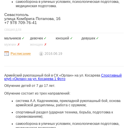
самооборона в уличных условиях, психологическая подготовка,
медицинская подготовка.
Севастополь
улица Комбрига Потапова, 16
+7 978 709-76-41
СЕКЦИЯ ДЛЯ
мальчиков
✓
девочек
✓
юношей
✓
девушек
✓
мужчин
✗
женщин
✗
Расписание
2016.06.19
Армейский рукопашный бой в СК «Орлан» на ул. Косарева
Спортивный
клуб «Орлан» на ул. Косарева
1 Фото
Обучение детей от 7 до 17 лет.
Обучение состоит из трех направлений:
система А.А. Кадочникова, прикладной рукопашный бой, основа
армейской дисциплины, работа с оружием;
спортивный раздел (ударная техника, борьба, подготовка к
соревнованиям);
самооборона в уличных условиях, психологическая подготовка,