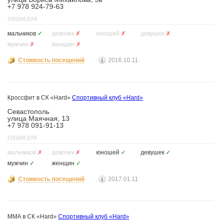
+7 978 924-79-63
СЕКЦИЯ ДЛЯ
мальчиков
✓
девочек
✗
юношей
✗
девушек
✗
мужчин
✗
женщин
✗
Стоимость посещений
2016.10.11
Кроссфит в СК «Hard»
Спортивный клуб «Hard»
Севастополь
улица Маячная, 13
+7 978 091-91-13
СЕКЦИЯ ДЛЯ
мальчиков
✗
девочек
✗
юношей
✓
девушек
✓
мужчин
✓
женщин
✓
Стоимость посещений
2017.01.11
ММА в СК «Hard»
Спортивный клуб «Hard»