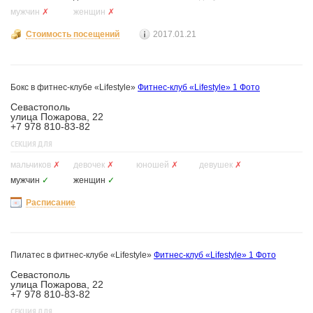
мужчин
✗
женщин
✗
Стоимость посещений
2017.01.21
Бокс в фитнес-клубе «Lifestyle»
Фитнес-клуб «Lifestyle»
1 Фото
Севастополь
улица Пожарова, 22
+7 978 810-83-82
СЕКЦИЯ ДЛЯ
мальчиков
✗
девочек
✗
юношей
✗
девушек
✗
мужчин
✓
женщин
✓
Расписание
Пилатес в фитнес-клубе «Lifestyle»
Фитнес-клуб «Lifestyle»
1 Фото
Севастополь
улица Пожарова, 22
+7 978 810-83-82
СЕКЦИЯ ДЛЯ