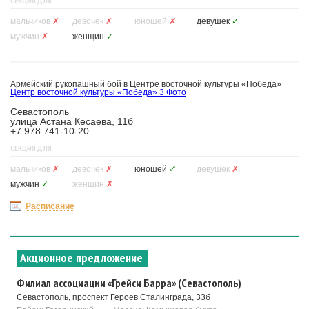
СЕКЦИЯ ДЛЯ
мальчиков
✗
девочек
✗
юношей
✗
девушек
✓
мужчин
✗
женщин
✓
Армейский рукопашный бой в Центре восточной культуры «Победа»
Центр восточной культуры «Победа»
3 Фото
Севастополь
улица Астана Кесаева, 11б
+7 978 741-10-20
СЕКЦИЯ ДЛЯ
мальчиков
✗
девочек
✗
юношей
✓
девушек
✗
мужчин
✓
женщин
✗
Расписание
Акционное предложение
Филиал ассоциации «Грейси Барра» (Севастополь)
Севастополь, проспект Героев Сталинграда, 33б