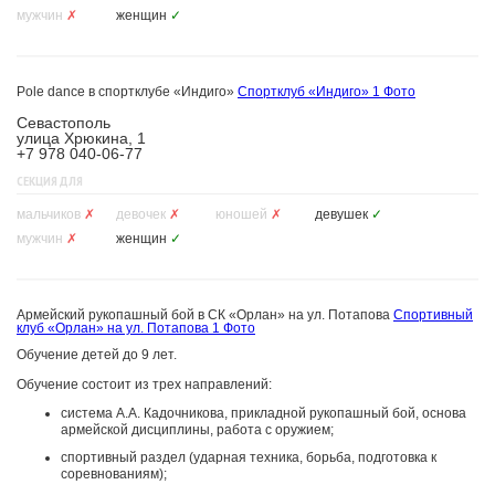
мужчин
✗
женщин
✓
Pole dance в спортклубе «Индиго»
Спортклуб «Индиго»
1 Фото
Севастополь
улица Хрюкина, 1
+7 978 040-06-77
СЕКЦИЯ ДЛЯ
мальчиков
✗
девочек
✗
юношей
✗
девушек
✓
мужчин
✗
женщин
✓
Армейский рукопашный бой в СК «Орлан» на ул. Потапова
Спортивный
клуб «Орлан» на ул. Потапова
1 Фото
Обучение детей до 9 лет.
Обучение состоит из трех направлений:
система А.А. Кадочникова, прикладной рукопашный бой, основа
армейской дисциплины, работа с оружием;
спортивный раздел (ударная техника, борьба, подготовка к
соревнованиям);