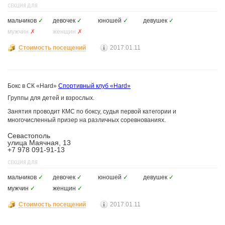
СЕКЦИЯ ДЛЯ
мальчиков
✓
девочек
✓
юношей
✓
девушек
✓
мужчин
✗
женщин
✗
Стоимость посещений
2017.01.11
Бокс в СК «Hard»
Спортивный клуб «Hard»
Группы для детей и взрослых.
Занятия проводит КМС по боксу, судья первой категории и
многочисленный призер на различных соревнованиях.
Севастополь
улица Маячная, 13
+7 978 091-91-13
СЕКЦИЯ ДЛЯ
мальчиков
✓
девочек
✓
юношей
✓
девушек
✓
мужчин
✓
женщин
✓
Стоимость посещений
2017.01.11