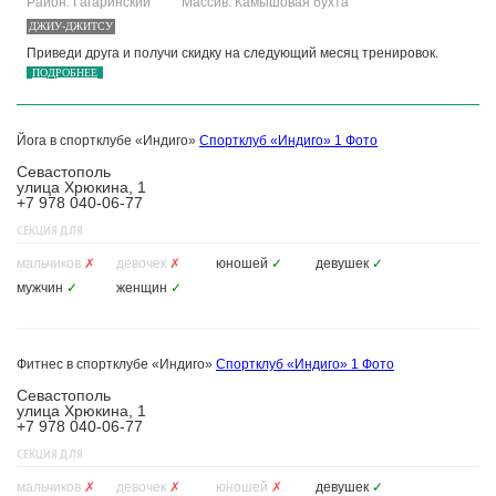
Район: Гагаринский
Массив: Камышовая бухта
ДЖИУ-ДЖИТСУ
Приведи друга и получи скидку на следующий месяц тренировок.
ПОДРОБНЕЕ
Йога в спортклубе «Индиго»
Спортклуб «Индиго»
1 Фото
Севастополь
улица Хрюкина, 1
+7 978 040-06-77
СЕКЦИЯ ДЛЯ
мальчиков
✗
девочек
✗
юношей
✓
девушек
✓
мужчин
✓
женщин
✓
Фитнес в спортклубе «Индиго»
Спортклуб «Индиго»
1 Фото
Севастополь
улица Хрюкина, 1
+7 978 040-06-77
СЕКЦИЯ ДЛЯ
мальчиков
✗
девочек
✗
юношей
✗
девушек
✓