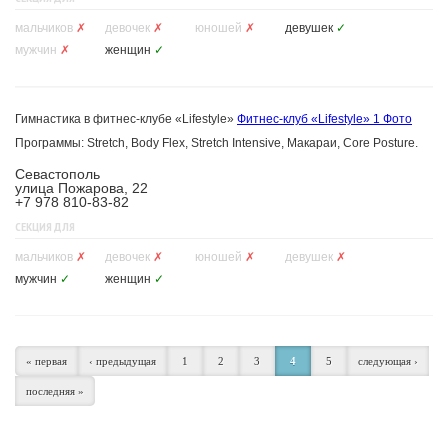
мальчиков
✗
девочек
✗
юношей
✗
девушек
✓
мужчин
✗
женщин
✓
Гимнастика в фитнес-клубе «Lifestyle»
Фитнес-клуб «Lifestyle»
1 Фото
Программы: Stretch, Body Flex, Stretch Intensive, Макараи, Core Posture.
Севастополь
улица Пожарова, 22
+7 978 810-83-82
СЕКЦИЯ ДЛЯ
мальчиков
✗
девочек
✗
юношей
✗
девушек
✗
мужчин
✓
женщин
✓
« первая
‹ предыдущая
1
2
3
4
5
следующая ›
последняя »