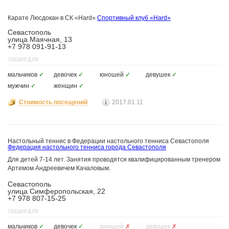
Карате Люсдокан в СК «Hard»
Спортивный клуб «Hard»
Севастополь
улица Маячная, 13
+7 978 091-91-13
СЕКЦИЯ ДЛЯ
мальчиков
✓
девочек
✓
юношей
✓
девушек
✓
мужчин
✓
женщин
✓
Стоимость посещений
2017.01.11
Настольный теннис в Федерации настольного тенниса Севастополя
Федерация настольного тенниса города Севастополя
Для детей 7-14 лет. Занятия проводятся квалифицированным тренером
Артемом Андреевичем Качаловым.
Севастополь
улица Симферопольская, 22
+7 978 807-15-25
СЕКЦИЯ ДЛЯ
мальчиков
✓
девочек
✓
юношей
✗
девушек
✗