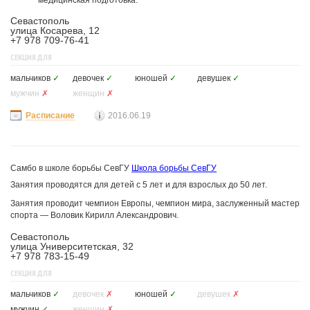
медицинская подготовка.
Севастополь
улица Косарева, 12
+7 978 709-76-41
СЕКЦИЯ ДЛЯ
мальчиков
✓
девочек
✓
юношей
✓
девушек
✓
мужчин
✗
женщин
✗
Расписание
2016.06.19
Самбо в школе борьбы СевГУ
Школа борьбы СевГУ
Занятия проводятся для детей с 5 лет и для взрослых до 50 лет.
Занятия проводит чемпион Европы, чемпион мира, заслуженный мастер
спорта — Воловик Кирилл Александрович.
Севастополь
улица Университетская, 32
+7 978 783-15-49
СЕКЦИЯ ДЛЯ
мальчиков
✓
девочек
✗
юношей
✓
девушек
✗
мужчин
✓
женщин
✗