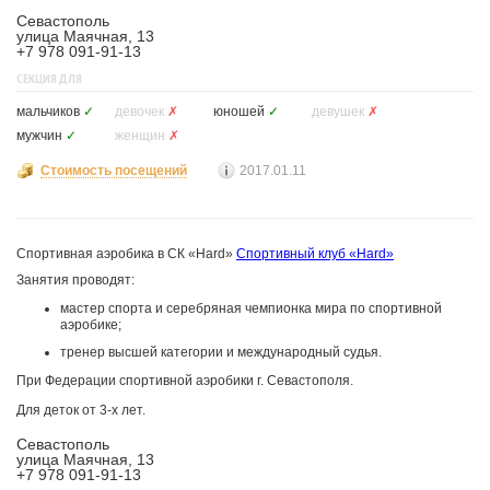
Севастополь
улица Маячная, 13
+7 978 091-91-13
СЕКЦИЯ ДЛЯ
мальчиков
✓
девочек
✗
юношей
✓
девушек
✗
мужчин
✓
женщин
✗
Стоимость посещений
2017.01.11
Спортивная аэробика в СК «Hard»
Спортивный клуб «Hard»
Занятия проводят:
мастер спорта и серебряная чемпионка мира по спортивной
аэробике;
тренер высшей категории и международный судья.
При Федерации спортивной аэробики г. Севастополя.
Для деток от 3-х лет.
Севастополь
улица Маячная, 13
+7 978 091-91-13