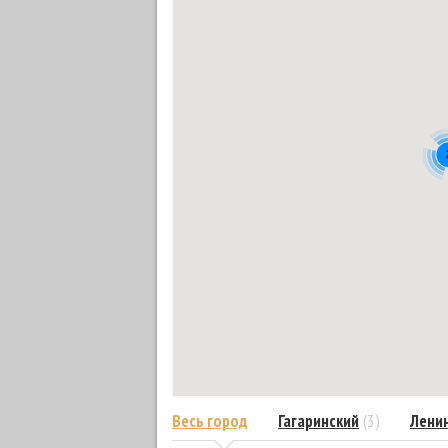
Весь город
Гагаринский
(3)
Лени