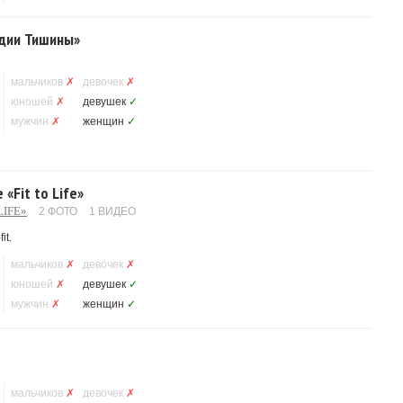
удии Тишины»
мальчиков
✗
девочек
✗
юношей
✗
девушек
✓
мужчин
✗
женщин
✓
«Fit to Life»
LIFE»
2 ФОТО
1 ВИДЕО
it.
мальчиков
✗
девочек
✗
юношей
✗
девушек
✓
мужчин
✗
женщин
✓
мальчиков
✗
девочек
✗