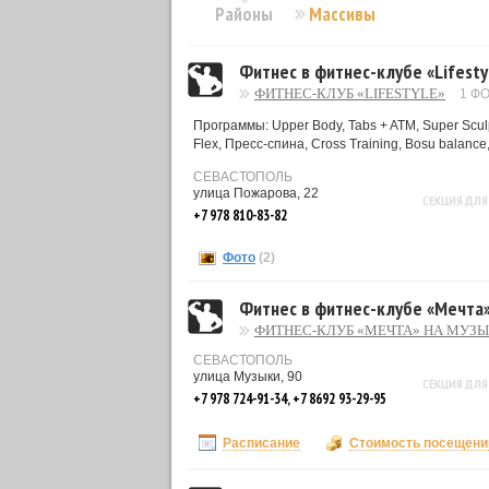
Районы
Массивы
Фитнес в фитнес-клубе «Lifesty
ФИТНЕС-КЛУБ «LIFESTYLE»
1 Ф
Программы: Upper Body, Tabs + ATM, Super Sculpt, 
Flex, Пресс-спина, Cross Training, Bosu balance, 
СЕВАСТОПОЛЬ
улица Пожарова, 22
СЕКЦИЯ ДЛЯ
+7 978 810-83-82
Фото
(2)
Фитнес в фитнес-клубе «Мечта
ФИТНЕС-КЛУБ «МЕЧТА» НА МУЗ
СЕВАСТОПОЛЬ
улица Музыки, 90
СЕКЦИЯ ДЛЯ
+7 978 724-91-34, +7 8692 93-29-95
Расписание
Стоимость посещени