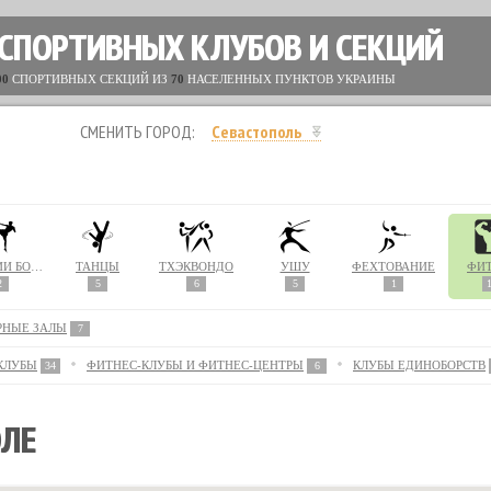
 СПОРТИВНЫХ КЛУБОВ И СЕКЦИЙ
00
СПОРТИВНЫХ СЕКЦИЙ ИЗ
70
НАСЕЛЕННЫХ ПУНКТОВ УКРАИНЫ
СМЕНИТЬ ГОРОД:
Севастополь
ТАЙСКИЙ БОКС (МУАЙ ТАЙ)
ТАНЦЫ
ТХЭКВОНДО
УШУ
ФЕХТОВАНИЕ
ФИ
2
5
6
5
1
РНЫЕ ЗАЛЫ
7
КЛУБЫ
ФИТНЕС-КЛУБЫ И ФИТНЕС-ЦЕНТРЫ
КЛУБЫ ЕДИНОБОРСТВ
34
6
ОЛЕ