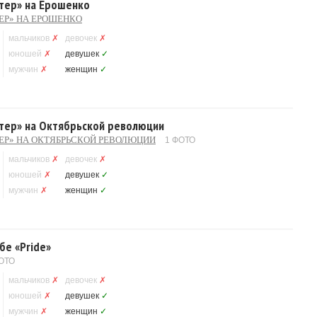
стер» на Ерошенко
ЕР» НА ЕРОШЕНКО
мальчиков
✗
девочек
✗
юношей
✗
девушек
✓
мужчин
✗
женщин
✓
стер» на Октябрьской революции
ЕР» НА ОКТЯБРЬСКОЙ РЕВОЛЮЦИИ
1 ФОТО
мальчиков
✗
девочек
✗
юношей
✗
девушек
✓
мужчин
✗
женщин
✓
бе «Pride»
ОТО
мальчиков
✗
девочек
✗
юношей
✗
девушек
✓
мужчин
✗
женщин
✓