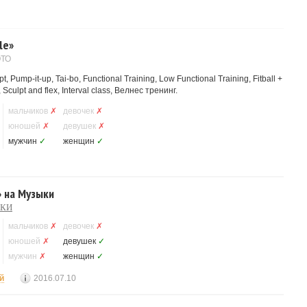
le»
ОТО
Pump-it-up, Tai-bo, Functional Training, Low Functional Training, Fitball +
Sculpt and flex, Interval class, Велнес тренинг.
мальчиков
✗
девочек
✗
юношей
✗
девушек
✗
мужчин
✓
женщин
✓
» на Музыки
ЫКИ
мальчиков
✗
девочек
✗
юношей
✗
девушек
✓
мужчин
✗
женщин
✓
й
2016.07.10