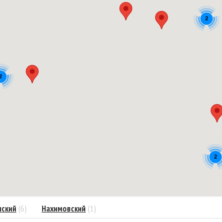
2
2
2
нский
(6)
Нахимовский
(1)