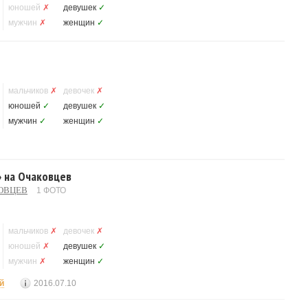
юношей
✗
девушек
✓
мужчин
✗
женщин
✓
мальчиков
✗
девочек
✗
юношей
✓
девушек
✓
мужчин
✓
женщин
✓
» на Очаковцев
КОВЦЕВ
1 ФОТО
мальчиков
✗
девочек
✗
юношей
✗
девушек
✓
мужчин
✗
женщин
✓
й
2016.07.10