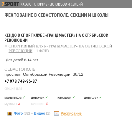
КАТАЛОГ СПОРТИВНЫХ КЛУБОВ И СЕКЦИЙ
ФЕХТОВАНИЕ В СЕВАСТОПОЛЕ. СЕКЦИИ И ШКОЛЫ
КЕНДО В СПОРТКЛУБЕ «ГРАНДМАСТЕР» НА ОКТЯБРЬСКОЙ
РЕВОЛЮЦИИ
СПОРТИВНЫЙ КЛУБ «ГРАНДМАСТЕР» НА ОКТЯБРЬСКОЙ
РЕВОЛЮЦИИ
1 ФОТО
Для детей 8-14 лет.
СЕВАСТОПОЛЬ
проспект Октябрьской Революции, 38/12
+7 978 749-93-87
СЕКЦИЯ ДЛЯ
мальчиков
✓
девочек
✓
юношей
✓
девушек
✓
мужчин
✗
женщин
✗
Фото
(32)
+
Видео
(1)
Расписание