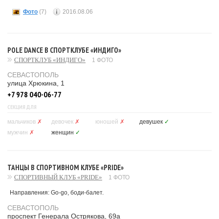
Фото
(7)
2016.08.06
POLE DANCE В СПОРТКЛУБЕ «ИНДИГО»
СПОРТКЛУБ «ИНДИГО»
1 ФОТО
СЕВАСТОПОЛЬ
улица Хрюкина, 1
+7 978 040-06-77
СЕКЦИЯ ДЛЯ
мальчиков
✗
девочек
✗
юношей
✗
девушек
✓
мужчин
✗
женщин
✓
ТАНЦЫ В СПОРТИВНОМ КЛУБЕ «PRIDE»
СПОРТИВНЫЙ КЛУБ «PRIDE»
1 ФОТО
Направления: Go-go, боди-балет.
СЕВАСТОПОЛЬ
проспект Генерала Острякова, 69а