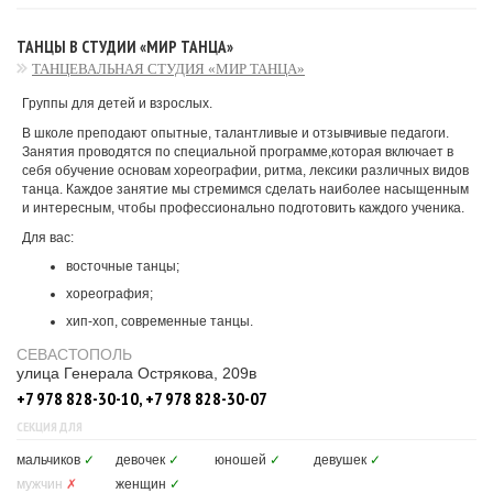
ТАНЦЫ В СТУДИИ «МИР ТАНЦА»
ТАНЦЕВАЛЬНАЯ СТУДИЯ «МИР ТАНЦА»
Группы для детей и взрослых.
В школе преподают опытные, талантливые и отзывчивые педагоги.
Занятия проводятся по специальной программе,которая включает в
себя обучение основам хореографии, ритма, лексики различных видов
танца. Каждое занятие мы стремимся сделать наиболее насыщенным
и интересным, чтобы профессионально подготовить каждого ученика.
Для вас:
восточные танцы;
хореография;
хип-хоп, современные танцы.
СЕВАСТОПОЛЬ
улица Генерала Острякова, 209в
+7 978 828-30-10, +7 978 828-30-07
СЕКЦИЯ ДЛЯ
мальчиков
✓
девочек
✓
юношей
✓
девушек
✓
мужчин
✗
женщин
✓