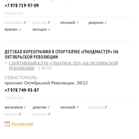
+7 978 719-97-09
СЕКЦИЯ ДЛЯ
мальчиков
✗
девочек
✗
юношей
✓
девушек
✓
мужчин
✓
женщин
✓
ДЕТСКАЯ ХОРЕОГРАФИЯ В СПОРТКЛУБЕ «ГРАНДМАСТЕР» НА
ОКТЯБРЬСКОЙ РЕВОЛЮЦИИ
СПОРТИВНЫЙ КЛУБ «ГРАНДМАСТЕР» НА ОКТЯБРЬСКОЙ
РЕВОЛЮЦИИ
1 ФОТО
СЕВАСТОПОЛЬ
проспект Октябрьской Революции, 38/12
+7 978 749-93-87
СЕКЦИЯ ДЛЯ
мальчиков
✓
девочек
✓
юношей
✓
девушек
✗
мужчин
✗
женщин
✗
Расписание