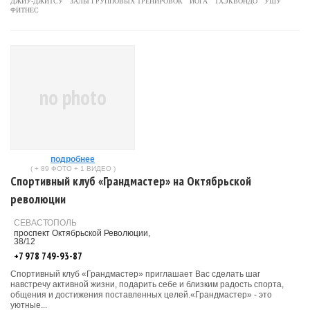
ДЖИУ-ДЖИТСУ
ЗАЛЫ ГРУППОВЫХ ТРЕНИРОВОК
ЙОГА
ТХЭКВОНДО
УШУ
ФИТНЕС
no photo
подробнее
( + 89 ФОТО + 1 ВИДЕО )
Спортивный клуб «Грандмастер» на Октябрьской
революции
СЕВАСТОПОЛЬ
проспект Октябрьской Революции,
38/12
+7 978 749-93-87
Спортивный клуб «Грандмастер» приглашает Вас сделать шаг
навстречу активной жизни, подарить себе и близким радость спорта,
общения и достижения поставленных целей.«Грандмастер» - это
уютные...