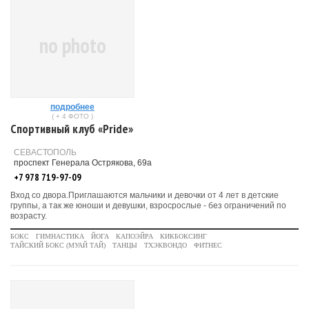
no photo
подробнее
( + 4 ФОТО )
Спортивный клуб «Pride»
СЕВАСТОПОЛЬ
проспект Генерала Острякова, 69а
+7 978 719-97-09
Вход со двора.Приглашаются мальчики и девочки от 4 лет в детские
группы, а так же юноши и девушки, взросрослые - без ограничений по
возрасту.
БОКС
ГИМНАСТИКА
ЙОГА
КАПОЭЙРА
КИКБОКСИНГ
ТАЙСКИЙ БОКС (МУАЙ ТАЙ)
ТАНЦЫ
ТХЭКВОНДО
ФИТНЕС