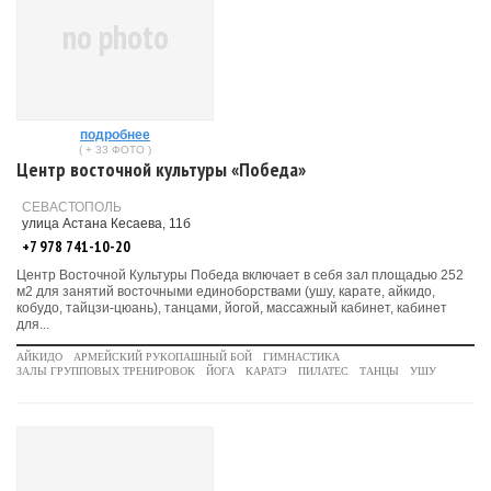
no photo
подробнее
( + 33 ФОТО )
Центр восточной культуры «Победа»
СЕВАСТОПОЛЬ
улица Астана Кесаева, 11б
+7 978 741-10-20
Центр Восточной Культуры Победа включает в себя зал площадью 252
м2 для занятий восточными единоборствами (ушу, карате, айкидо,
кобудо, тайцзи-цюань), танцами, йогой, массажный кабинет, кабинет
для...
АЙКИДО
АРМЕЙСКИЙ РУКОПАШНЫЙ БОЙ
ГИМНАСТИКА
ЗАЛЫ ГРУППОВЫХ ТРЕНИРОВОК
ЙОГА
КАРАТЭ
ПИЛАТЕС
ТАНЦЫ
УШУ