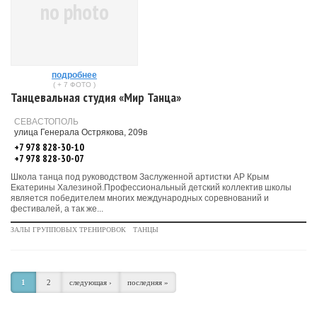
no photo
подробнее
( + 7 ФОТО )
Танцевальная студия «Мир Танца»
СЕВАСТОПОЛЬ
улица Генерала Острякова, 209в
+7 978 828-30-10
+7 978 828-30-07
Школа танца под руководством Заслуженной артистки АР Крым
Екатерины Халезиной.Профессиональный детский коллектив школы
является победителем многих международных соревнований и
фестивалей, а так же...
ЗАЛЫ ГРУППОВЫХ ТРЕНИРОВОК
ТАНЦЫ
1
2
следующая ›
последняя »