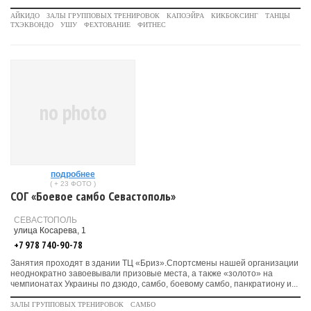
АЙКИДО
ЗАЛЫ ГРУППОВЫХ ТРЕНИРОВОК
КАПОЭЙРА
КИКБОКСИНГ
ТАНЦЫ
ТХЭКВОНДО
УШУ
ФЕХТОВАНИЕ
ФИТНЕС
no photo
подробнее
( + 23 ФОТО )
СОГ «Боевое самбо Севастополь»
СЕВАСТОПОЛЬ
улица Косарева, 1
+7 978 740-90-78
Занятия проходят в здании ТЦ «Бриз».Спортсмены нашей организации
неоднократно завоевывали призовые места, а также «золото» на
чемпионатах Украины по дзюдо, самбо, боевому самбо, панкратиону и...
ЗАЛЫ ГРУППОВЫХ ТРЕНИРОВОК
САМБО