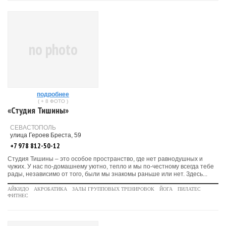
no photo
подробнее
( + 8 ФОТО )
«Студия Тишины»
СЕВАСТОПОЛЬ
улица Героев Бреста, 59
+7 978 812-50-12
Студия Тишины – это особое пространство, где нет равнодушных и
чужих. У нас по-домашнему уютно, тепло и мы по-честному всегда тебе
рады, независимо от того, были мы знакомы раньше или нет. Здесь...
АЙКИДО
АКРОБАТИКА
ЗАЛЫ ГРУППОВЫХ ТРЕНИРОВОК
ЙОГА
ПИЛАТЕС
ФИТНЕС