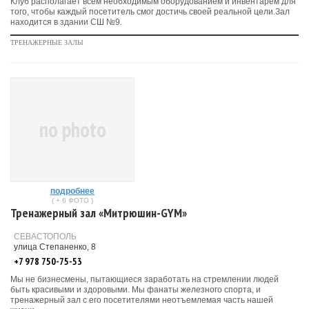
Клуб располагает всем необходимым оборудованием и инвентарем для
того, чтобы каждый посетитель смог достичь своей реальной цели.Зал
находится в здании СШ №9.
ТРЕНАЖЕРНЫЕ ЗАЛЫ
no photo
подробнее
( + 6 ФОТО )
Тренажерный зал «Митрюшин-GYM»
СЕВАСТОПОЛЬ
улица Степаненко, 8
+7 978 750-75-53
Мы не бизнесмены, пытающиеся заработать на стремлении людей
быть красивыми и здоровыми. Мы фанаты железного спорта, и
тренажерный зал с его посетителями неотъемлемая часть нашей