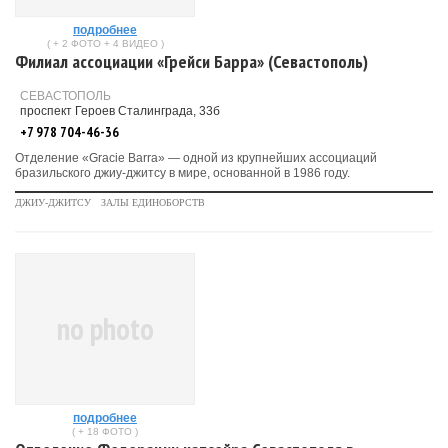
подробнее
( + 2 ФОТО + 4 ВИДЕО )
Филиал ассоциации «Грейси Барра» (Севастополь)
СЕВАСТОПОЛЬ
проспект Героев Сталинграда, 33б
+7 978 704-46-36
Отделение «Gracie Barra» — одной из крупнейших ассоциаций
бразильского джиу-джитсу в мире, основанной в 1986 году.
ДЖИУ-ДЖИТСУ
ЗАЛЫ ЕДИНОБОРСТВ
no photo
подробнее
( + 18 ФОТО )