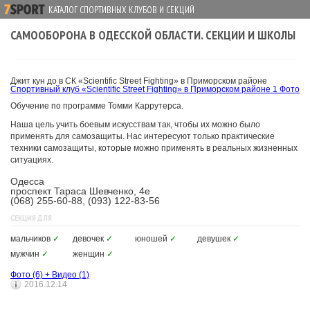
КАТАЛОГ СПОРТИВНЫХ КЛУБОВ И СЕКЦИЙ
САМООБОРОНА В ОДЕССКОЙ ОБЛАСТИ. СЕКЦИИ И ШКОЛЫ
Джит кун до в СК «Scientific Street Fighting» в Приморском районе
Спортивный клуб «Scientific Street Fighting» в Приморском районе
1 Фото
Обучение по программе Томми Каррутерса.
Наша цель учить боевым искусствам так, чтобы их можно было
применять для самозащиты. Нас интересуют только практические
техники самозащиты, которые можно применять в реальных жизненных
ситуациях.
Одесса
проспект Тараса Шевченко, 4е
(068) 255-60-88, (093) 122-83-56
СЕКЦИЯ ДЛЯ
мальчиков
✓
девочек
✓
юношей
✓
девушек
✓
мужчин
✓
женщин
✓
Фото
(6)
+
Видео
(1)
2016.12.14