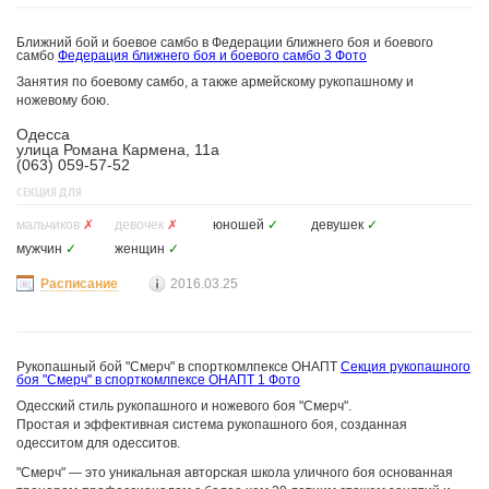
Ближний бой и боевое самбо в Федерации ближнего боя и боевого
самбо
Федерация ближнего боя и боевого самбо
3 Фото
Занятия по боевому самбо, а также армейскому рукопашному и
ножевому бою.
Одесса
улица Романа Кармена, 11а
(063) 059-57-52
СЕКЦИЯ ДЛЯ
мальчиков
✗
девочек
✗
юношей
✓
девушек
✓
мужчин
✓
женщин
✓
Расписание
2016.03.25
Рукопашный бой "Смерч" в спорткомлпексе ОНАПТ
Секция рукопашного
боя "Смерч" в спорткомлпексе ОНАПТ
1 Фото
Одесский стиль рукопашного и ножевого боя "Смерч".
Простая и эффективная система рукопашного боя, созданная
одесситом для одесситов.
"Смерч" — это уникальная авторская школа уличного боя основанная