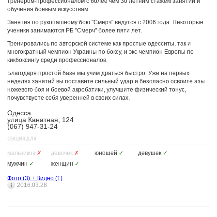
тренером-профессионалом с более чем 30 летним стажем занятий и
обучения боевым искусствам.
Занятия по рукопашному бою "Смерч" ведутся с 2006 года. Некоторые
ученики занимаются РБ "Смерч" более пяти лет.
Тренировались по авторской системе как простые одесситы, так и
многократный чемпион Украины по боксу, и экс-чемпион Европы по
кикбоксингу среди профессионалов.
Благодаря простой базе мы учим драться быстро. Уже на первых
неделях занятий вы поставите сильный удар и безопасно освоите азы
ножевого боя и боевой акробатики, улучшите физический тонус,
почувствуете себя уверенней в своих силах.
Одесса
улица Канатная, 124
(067) 947-31-24
СЕКЦИЯ ДЛЯ
мальчиков
✗
девочек
✗
юношей
✓
девушек
✓
мужчин
✓
женщин
✓
Фото
(3)
+
Видео
(1)
2016.03.28