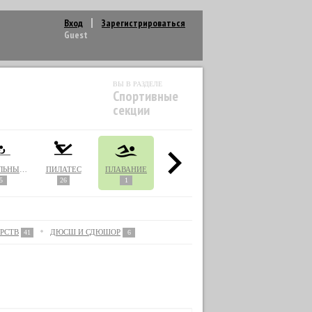
Вход
Зарегистрироваться
Guest
ВЫ В РАЗДЕЛЕ
Спортивные
секции
НАСТОЛЬНЫЙ ТЕННИС
ПИЛАТЕС
ПЛАВАНИЕ
РУКОПАШНЫЙ БОЙ
САМБО
5
26
1
2
7
РСТВ
ДЮСШ И СДЮШОР
41
6