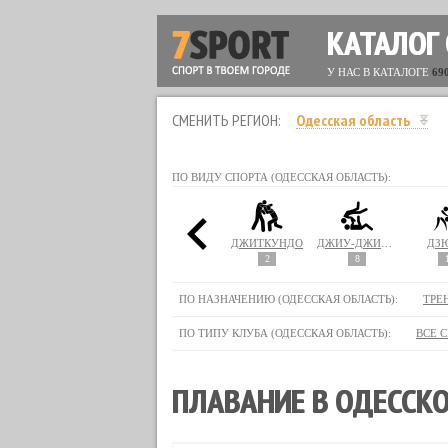
КАТАЛОГ
У НАС В КАТАЛОГЕ
69
СМЕНИТЬ РЕГИОН:
Одесская область
ПО ВИДУ СПОРТА (ОДЕССКАЯ ОБЛАСТЬ):
ЕТБОЛ
БОКС
ГИМНАСТИКА
ДЖИТКУНДО
ДЖИУ-ДЖИТСУ
ДЗ
16
25
2
8
ПО НАЗНАЧЕНИЮ (ОДЕССКАЯ ОБЛАСТЬ):
ТРЕ
ПО ТИПУ КЛУБА (ОДЕССКАЯ ОБЛАСТЬ):
ВСЕ 
ПЛАВАНИЕ В ОДЕССКО