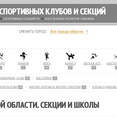
 СПОРТИВНЫХ КЛУБОВ И СЕКЦИЙ
00
СПОРТИВНЫХ СЕКЦИЙ ИЗ
70
НАСЕЛЕННЫХ ПУНКТОВ УКРАИНЫ
СМЕНИТЬ ГОРОД:
Все города области
ЮДО
ДРАКОН
ЙОГА
КАРАТЭ
ЛЕГКАЯ АТЛЕТИКА
1
1
43
17
1
НАЖЕРНЫЕ ЗАЛЫ
БАССЕЙНЫ
29
2
СПОРТКЛУБЫ
ФИТНЕС-КЛУБЫ И ФИТНЕС-ЦЕНТРЫ
КЛУБЫ ЕДИНОБО
105
27
Й ОБЛАСТИ. СЕКЦИИ И ШКОЛЫ