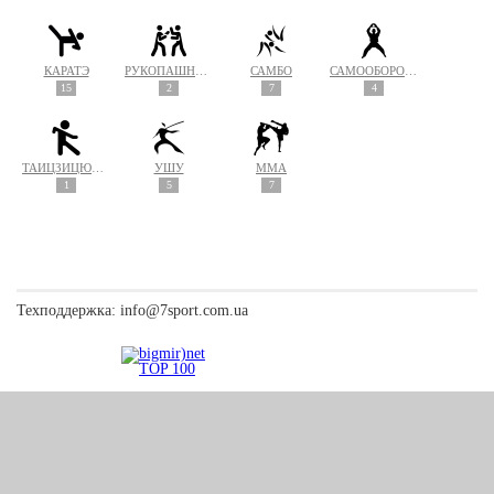
КАРАТЭ
РУКОПАШНЫЙ БОЙ
САМБО
САМООБОРОНА
15
2
7
4
ТАЙЦЗИЦЮАНЬ
УШУ
MMA
1
5
7
Техподдержка:
info@7sport.com.ua