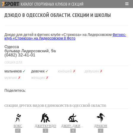
≡
КАТАЛОГ СПОРТИВНЫХ КЛУБОВ И СЕКЦИЙ
ДЗЮДО В ОДЕССКОЙ ОБЛАСТИ. СЕКЦИИ И ШКОЛЫ
Дзюдо для детей в фитнес-клубе «Стрекоза» на Лидерсовском
Фитнес-
клуб «Стрекоза» на Лидерсовском
8 Фото
Одесса
бульвар Лидерсовский, 9а
(0482) 32-41-01
СЕКЦИЯ ДЛЯ
мальчиков
✓
девочек
✓
юношей
✗
девушек
✗
мужчин
✗
женщин
✗
Поделитесь:
СЕКЦИИ ДРУГИХ ВИДОВ ЕДИНОБОРСТВ В ОДЕССКОЙ ОБЛАСТИ:
БОКС
ДЖИТКУНДО
ДЖИУ-ДЖИТСУ
ДРАКОН
17
2
6
1