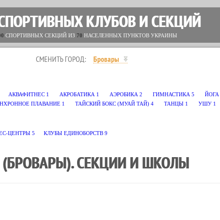
 СПОРТИВНЫХ КЛУБОВ И СЕКЦИЙ
00
СПОРТИВНЫХ СЕКЦИЙ ИЗ
70
НАСЕЛЕННЫХ ПУНКТОВ УКРАИНЫ
СМЕНИТЬ ГОРОД:
Бровары
АКВАФИТНЕС
1
АКРОБАТИКА
1
АЭРОБИКА
2
ГИМНАСТИКА
5
ЙОГА
НХРОННОЕ ПЛАВАНИЕ
1
ТАЙСКИЙ БОКС (МУАЙ ТАЙ)
4
ТАНЦЫ
1
УШУ
1
ЕС-ЦЕНТРЫ
5
КЛУБЫ ЕДИНОБОРСТВ
9
 (БРОВАРЫ). СЕКЦИИ И ШКОЛЫ