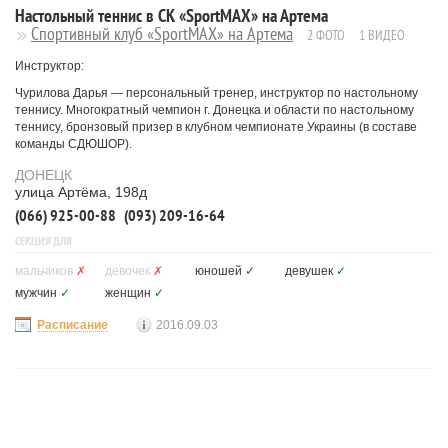
Настольный теннис в СК «SportMAX» на Артема
Спортивный клуб «SportMAX» на Артема
2 ФОТО
1 ВИДЕО
Инструктор:
Чурилова Дарья — персональный тренер, инструктор по настольному
теннису. Многократный чемпион г. Донецка и области по настольному
теннису, бронзовый призер в клубном чемпионате Украины (в составе
команды СДЮШОР).
ДОНЕЦК
улица Артёма, 198д
(066) 925-00-88
(093) 209-16-64
СЕКЦИЯ ДЛЯ
мальчиков
✗
девочек
✗
юношей
✓
девушек
✓
мужчин
✓
женщин
✓
Расписание
2016.09.03