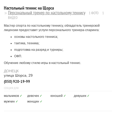
Настольный теннис на Щорса
Персональный тренер по настольному теннису
1 ФОТО
1
ВИДЕО
Мастер спорта по настольному теннису, обладатель тренерской
лицензии предоставит услуги персонального тренера-спаринга:
основы настольного тенниса;
тактика, техника;
подготовка на разряд и турниры;
ОФП.
Обучение любому стилю игры в настольный теннис.
ДОНЕЦК
улица Шорса, 29
(050) 920-19-99
СЕКЦИЯ ДЛЯ
мальчиков
✓
девочек
✓
юношей
✓
девушек
✓
мужчин
✓
женщин
✓