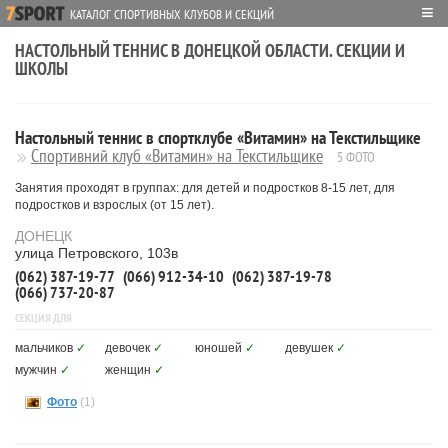
≡
КАТАЛОГ СПОРТИВНЫХ КЛУБОВ И СЕКЦИЙ
НАСТОЛЬНЫЙ ТЕННИС В ДОНЕЦКОЙ ОБЛАСТИ. СЕКЦИИ И
ШКОЛЫ
Настольный теннис в спортклубе «Витамин» на Текстильщике
Спортивний клуб «Витамин» на Текстильщике
5 ФОТО
Занятия проходят в группах: для детей и подростков 8-15 лет, для
подростков и взрослых (от 15 лет).
ДОНЕЦК
улица Петровского, 103в
(062) 387-19-77
(066) 912-34-10
(062) 387-19-78
(066) 737-20-87
СЕКЦИЯ ДЛЯ
мальчиков
✓
девочек
✓
юношей
✓
девушек
✓
мужчин
✓
женщин
✓
Фото
(1)