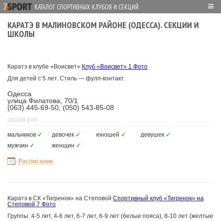
≡
КАТАЛОГ СПОРТИВНЫХ КЛУБОВ И СЕКЦИЙ
КАРАТЭ В МАЛИНОВСКОМ РАЙОНЕ (ОДЕССА). СЕКЦИИ И
ШКОЛЫ
Каратэ в клубе «Воисвет»
Клуб «Воисвет»
1 Фото
Для детей с 5 лет. Стиль — фулл-контакт.
Одесса
улица Филатова, 70/1
(063) 445-69-50, (050) 543-85-08
СЕКЦИЯ ДЛЯ
мальчиков
✓
девочек
✓
юношей
✓
девушек
✓
мужчин
✓
женщин
✓
Расписание
Каратэ в СК «Тигренок» на Степовой
Спортивный клуб «Тигренок» на
Степовой
7 Фото
Группы: 4-5 лет, 4-6 лет, 6-7 лет, 6-9 лет (белые пояса), 8-10 лет (желтые