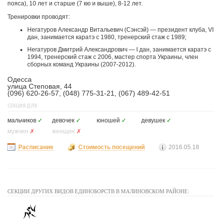
пояса), 10 лет и старше (7 кю и выше), 8-12 лет.
Тренировки проводят:
Негатуров Александр Витальевич (Сэнсэй) — президент клуба, VI
дан, занимается каратэ с 1980, тренерский стаж с 1989;
Негатуров Дмитрий Александрович — I дан, занимается каратэ с
1994, тренерский стаж с 2006, мастер спорта Украины, член
сборных команд Украины (2007-2012).
Одесса
улица Степовая, 44
(096) 620-26-57, (048) 775-31-21, (067) 489-42-51
СЕКЦИЯ ДЛЯ
мальчиков
✓
девочек
✓
юношей
✓
девушек
✓
мужчин
✗
женщин
✗
Расписание
Стоимость посещений
2016.05.18
СЕКЦИИ ДРУГИХ ВИДОВ ЕДИНОБОРСТВ В МАЛИНОВСКОМ РАЙОНЕ: