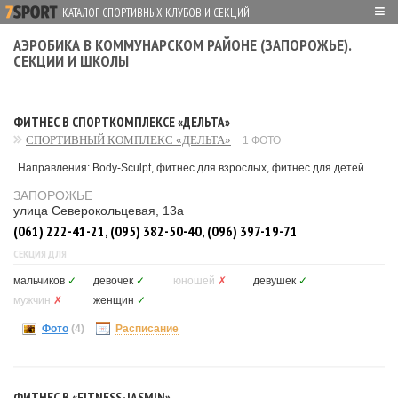
≡
КАТАЛОГ СПОРТИВНЫХ КЛУБОВ И СЕКЦИЙ
АЭРОБИКА В КОММУНАРСКОМ РАЙОНЕ (ЗАПОРОЖЬЕ).
СЕКЦИИ И ШКОЛЫ
ФИТНЕС В СПОРТКОМПЛЕКСЕ «ДЕЛЬТА»
СПОРТИВНЫЙ КОМПЛЕКС «ДЕЛЬТА»
1 ФОТО
Направления: Body-Sculpt, фитнес для взрослых, фитнес для детей.
ЗАПОРОЖЬЕ
улица Северокольцевая, 13а
(061) 222-41-21, (095) 382-50-40, (096) 397-19-71
СЕКЦИЯ ДЛЯ
мальчиков
✓
девочек
✓
юношей
✗
девушек
✓
мужчин
✗
женщин
✓
Фото
(4)
Расписание
ФИТНЕС В «FITNESS-JASMIN»