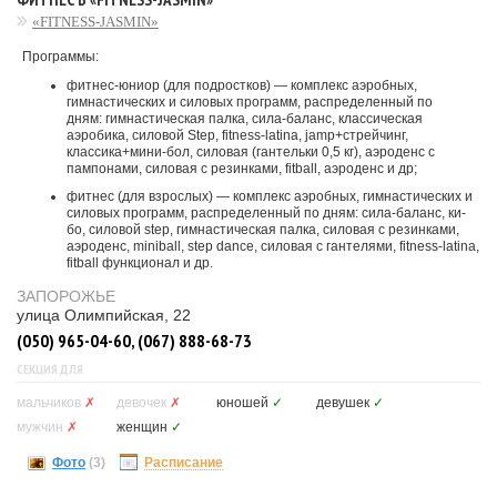
«FITNESS-JASMIN»
Программы:
фитнес-юниор (для подростков) — комплекс аэробных,
гимнастических и силовых программ, распределенный по
дням: гимнастическая палка, сила-баланс, классическая
аэробика, силовой Step, fitness-latina, jamp+стрейчинг,
классика+мини-бол, силовая (гантельки 0,5 кг), аэроденс c
пампонами, силовая с резинками, fitball, аэроденс и др;
фитнес (для взрослых) — комплекс аэробных, гимнастических и
силовых программ, распределенный по дням: сила-баланс, ки-
бо, силовой step, гимнастическая палка, силовая с резинками,
аэроденс, miniball, step dance, силовая с гантелями, fitness-latina,
fitball функционал и др.
ЗАПОРОЖЬЕ
улица Олимпийская, 22
(050) 965-04-60, (067) 888-68-73
СЕКЦИЯ ДЛЯ
мальчиков
✗
девочек
✗
юношей
✓
девушек
✓
мужчин
✗
женщин
✓
Фото
(3)
Расписание