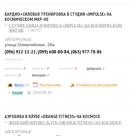
КАРДИО+СИЛОВАЯ ТРЕНИРОВКА В СТУДИИ «IMPULSE» НА
КОСМИЧЕСКОМ МКР-НЕ
СТУДИЯ ТАНЦА И ФИТНЕСА «IMPULSE» НА КОСМИЧЕСКОМ
МКР-НЕ
2 ФОТО
ЗАПОРОЖЬЕ
улица Олимпийская, 26а
(096) 922-11-22, (099) 608-80-84, (063) 977-78-86
СЕКЦИЯ ДЛЯ
мальчиков
✗
девочек
✗
юношей
✗
девушек
✓
мужчин
✗
женщин
✓
Фото
(4)
Расписание
Стоимость посещений
Акция
2016.06.30
АЭРОБИКА В КЛУБЕ «ORANGE FITNESS» НА КОСМОСЕ
ЖЕНСКИЙ ФИТНЕС-КЛУБ «ORANGE FITNESS» НА КОСМОСЕ
ЗАПОРОЖЬЕ