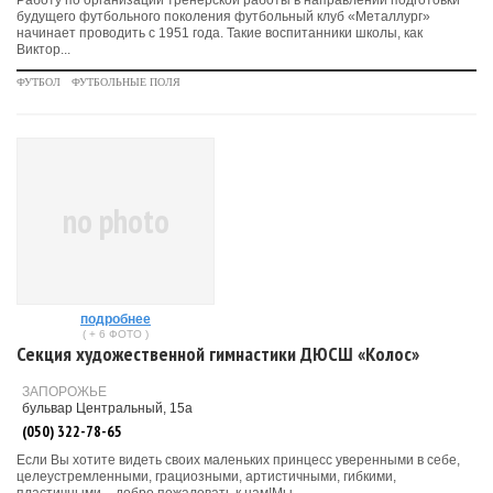
Работу по организации тренерской работы в направлении подготовки
будущего футбольного поколения футбольный клуб «Металлург»
начинает проводить с 1951 года. Такие воспитанники школы, как
Виктор...
ФУТБОЛ
ФУТБОЛЬНЫЕ ПОЛЯ
no photo
подробнее
( + 6 ФОТО )
Секция художественной гимнастики ДЮСШ «Колос»
ЗАПОРОЖЬЕ
бульвар Центральный, 15а
(050) 322-78-65
Если Вы хотите видеть своих маленьких принцесс уверенными в себе,
целеустремленными, грациозными, артистичными, гибкими,