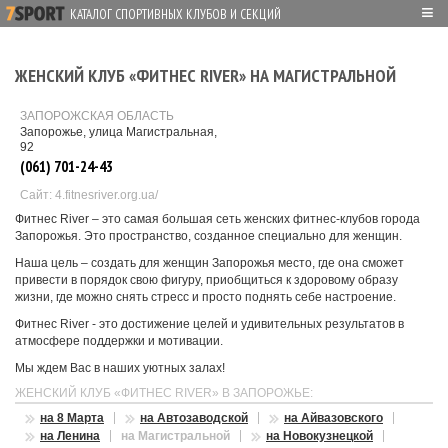
≡
КАТАЛОГ СПОРТИВНЫХ КЛУБОВ И СЕКЦИЙ
ЖЕНСКИЙ КЛУБ «ФИТНЕС RIVER» НА МАГИСТРАЛЬНОЙ
ЗАПОРОЖСКАЯ ОБЛАСТЬ
Запорожье, улица Магистральная,
92
(061) 701-24-43
Сайт: 4.fitnesriver.org.ua/
Фитнес River – это самая большая сеть женских фитнес-клубов города
Запорожья. Это пространство, созданное специально для женщин.
Наша цель – создать для женщин Запорожья место, где она сможет
привести в порядок свою фигуру, приобщиться к здоровому образу
жизни, где можно снять стресс и просто поднять себе настроение.
Фитнес River - это достижение целей и удивительных результатов в
атмосфере поддержки и мотивации.
Мы ждем Вас в наших уютных залах!
ЖЕНСКИЙ КЛУБ «ФИТНЕС RIVER» В ЗАПОРОЖЬЕ:
на 8 Марта
на Автозаводской
на Айвазовского
на Ленина
на Магистральной
на Новокузнецкой