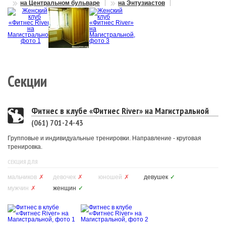
на Центральном бульваре
на Энтузиастов
Секции
Фитнес в клубе «Фитнес River» на Магистральной
(061) 701-24-43
Групповые и индивидуальные тренировки. Направление - круговая
тренировка.
СЕКЦИЯ ДЛЯ
мальчиков
✗
девочек
✗
юношей
✗
девушек
✓
мужчин
✗
женщин
✓