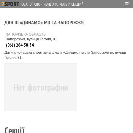
≡
КАТАЛОГ СПОРТИВНЫХ КЛУБОВ И СЕКЦИЙ
ДЮСШ «ДИНАМО» МІСТА ЗАПОРІЖЖЯ
ЗАПОРІЗЬКА ОБЛАСТЬ
Запорожжя, вулиця Гоголя, 81
(061) 264-38-34
Дитячо-юнацька спортивна школа «Динамо» міста Запоріжжя по вулиці
Гоголя, 81.
Нет фотографии
Секції