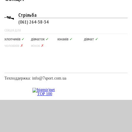
Стрільба
(061) 264-38-34
СЕКЦІЯ ДЛЯ
хлопчиків
✓
дівчаток
✓
юнаків
✓
дівчат
✓
чоловіків
✗
жінок
✗
Техподдержка:
info@7sport.com.ua