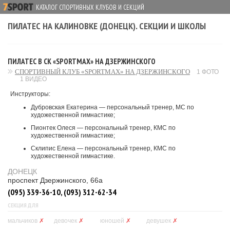
КАТАЛОГ СПОРТИВНЫХ КЛУБОВ И СЕКЦИЙ
ПИЛАТЕС НА КАЛИНОВКЕ (ДОНЕЦК). СЕКЦИИ И ШКОЛЫ
ПИЛАТЕС В СК «SPORTMAX» НА ДЗЕРЖИНСКОГО
СПОРТИВНЫЙ КЛУБ «SPORTMAX» НА ДЗЕРЖИНСКОГО
1 ФОТО
1 ВИДЕО
Инструкторы:
Дубровская Екатерина — персональный тренер, МС по
художественной гимнастике;
Пионтек Олеся — персональный тренер, КМС по
художественной гимнастике;
Склипис Елена — персональный тренер, КМС по
художественной гимнастике.
ДОНЕЦК
проспект Дзержинского, 66а
(095) 339-36-10, (093) 312-62-34
СЕКЦИЯ ДЛЯ
мальчиков
✗
девочек
✗
юношей
✗
девушек
✗