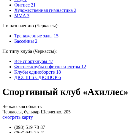
Фитнес
21
Художественная гимнастика
2
MMA
3
По назначению (Черкассы):
Тренажерные залы
15
Бассейны
2
По типу клуба (Черкассы):
Все спортклубы
47
Фитнес-клубы и фитнес-центры
12
Клубы единоборств
18
ДЮСШ и СДЮШОР
6
Спортивный клуб «Ахиллес»
Черкасская область
Черкассы, бульвар Шевченко, 205
смотреть карту
(093) 519-78-87
(063) 645-25-41