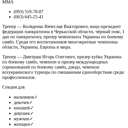
MMA
(093) 519-78-87
(063) 645-25-41
Тренер — Коляденко Вячеслав Викторович, вице-президент
федерации панкратиона в Черкасской области, чёрный пояс, I
дан по панкратиону, призер чемпионата Украины по боевому
самбо. Среди его воспитанников многократные чемпионы
области, Украины, Европы и мира.
Тренер — Дмитраш ​​Игорь Олегович, призер кубка Украины
по боевому самбо, чемпион и призер международных
соревнований по боевому самбо, дзюдо, чемпион
всеукраинского турнира по смешанным единоборствам среди
профессионалов.
Секция для
мальчиков
✓
девочек
✓
юношей
✓
девушек
✓
мужчин
✓
женщин
✓