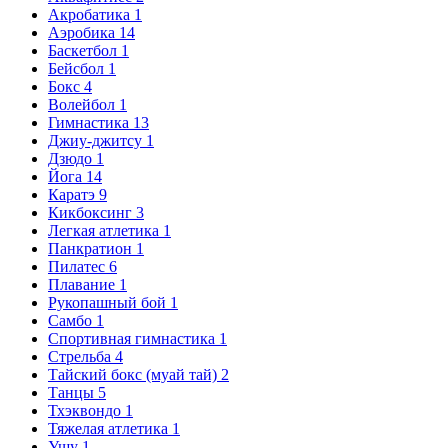
Акробатика
1
Аэробика
14
Баскетбол
1
Бейсбол
1
Бокс
4
Волейбол
1
Гимнастика
13
Джиу-джитсу
1
Дзюдо
1
Йога
14
Каратэ
9
Кикбоксинг
3
Легкая атлетика
1
Панкратион
1
Пилатес
6
Плавание
1
Рукопашный бой
1
Самбо
1
Спортивная гимнастика
1
Стрельба
4
Тайский бокс (муай тай)
2
Танцы
5
Тхэквондо
1
Тяжелая атлетика
1
Ушу
1