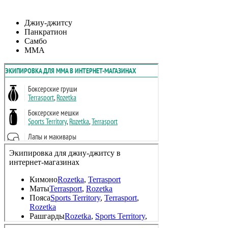
Джиу-джитсу
Панкратион
Самбо
MMA