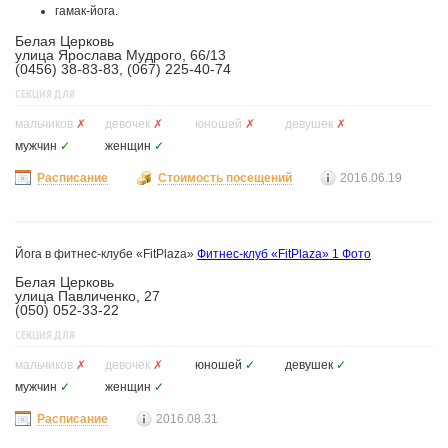
гамак-йога.
Белая Церковь
улица Ярослава Мудрого, 66/13
(0456) 38-83-83, (067) 225-40-74
СЕКЦИЯ ДЛЯ
мальчиков
✗
девочек
✗
юношей
✗
девушек
✗
мужчин
✓
женщин
✓
Расписание
Стоимость посещений
2016.06.19
Йога в фитнес-клубе «FitPlaza»
Фитнес-клуб «FitPlaza»
1 Фото
Белая Церковь
улица Павличенко, 27
(050) 052-33-22
СЕКЦИЯ ДЛЯ
мальчиков
✗
девочек
✗
юношей
✓
девушек
✓
мужчин
✓
женщин
✓
Расписание
2016.08.31