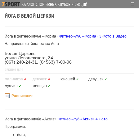
≡
КАТАЛОГ СПОРТИВНЫХ КЛУБОВ И СЕКЦИЙ
ЙОГА В БЕЛОЙ ЦЕРКВИ
Йога в фитнес-клубе «Форма»
Фитнес-клуб «Форма»
3 Фото
1 Видео
Направления: йога, хатха йога.
Белая Церковь
улица Леваневского, 34
(067) 240-24-31, (04563) 7-00-96
СЕКЦИЯ ДЛЯ
мальчиков
✗
девочек
✗
юношей
✓
девушек
✓
мужчин
✓
женщин
✓
Расписание
Йога в фитнес-клубе «Актив»
Фитнес-клуб «Актив»
4 Фото
Программы:
йога;