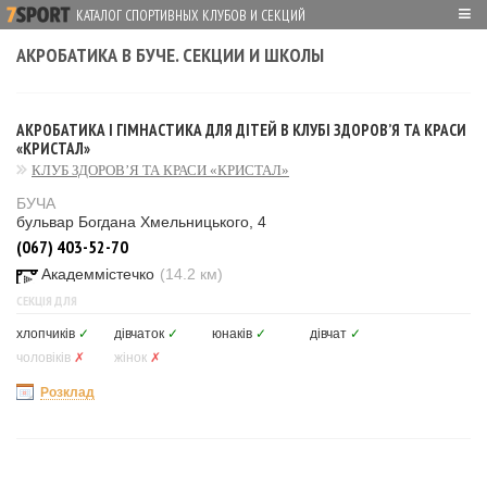
≡
КАТАЛОГ СПОРТИВНЫХ КЛУБОВ И СЕКЦИЙ
АКРОБАТИКА В БУЧЕ. СЕКЦИИ И ШКОЛЫ
АКРОБАТИКА І ГІМНАСТИКА ДЛЯ ДІТЕЙ В КЛУБІ ЗДОРОВ’Я ТА КРАСИ
«КРИСТАЛ»
КЛУБ ЗДОРОВ’Я ТА КРАСИ «КРИСТАЛ»
БУЧА
бульвар Богдана Хмельницького, 4
(067) 403-52-70
Академмістечко
(14.2 км)
СЕКЦІЯ ДЛЯ
хлопчиків
✓
дівчаток
✓
юнаків
✓
дівчат
✓
чоловіків
✗
жінок
✗
Розклад