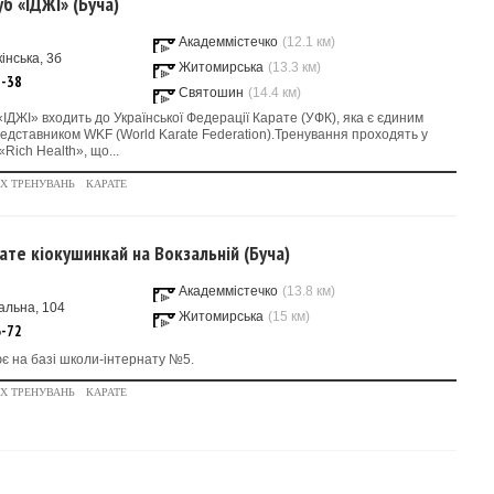
б «ІДЖІ» (Буча)
Академмістечко
(12.1 км)
інська, 3б
Житомирська
(13.3 км)
1-38
Святошин
(14.4 км)
«ІДЖІ» входить до Української Федерації Карате (УФК), яка є єдиним
едставником WKF (World Karate Federation).Тренування проходять у
«Rich Health», що...
Х ТРЕНУВАНЬ
КАРАТЕ
ате кіокушинкай на Вокзальній (Буча)
Академмістечко
(13.8 км)
альна, 104
Житомирська
(15 км)
6-72
є на базі школи-інтернату №5.
Х ТРЕНУВАНЬ
КАРАТЕ