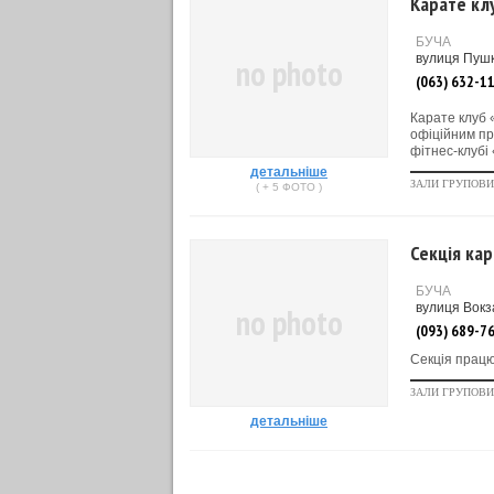
Карате клу
БУЧА
вулиця Пушк
no photo
(063) 632-1
Карате клуб 
офіційним пр
фітнес-клубі 
детальніше
ЗАЛИ ГРУПОВИ
( + 5 ФОТО )
Секція кар
БУЧА
вулиця Вокз
no photo
(093) 689-7
Секція працю
ЗАЛИ ГРУПОВИ
детальніше