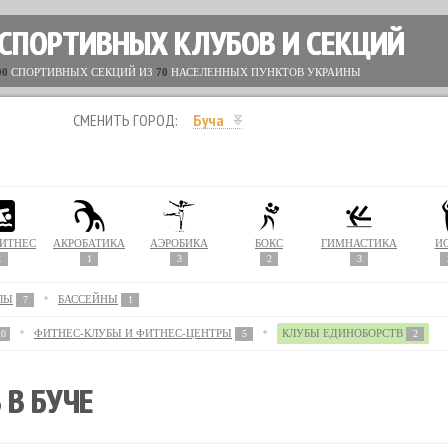
 СПОРТИВНЫХ КЛУБОВ И СЕКЦИЙ
00
СПОРТИВНЫХ СЕКЦИЙ ИЗ
70
НАСЕЛЕННЫХ ПУНКТОВ УКРАИНЫ
СМЕНИТЬ ГОРОД:
Буча
ИТНЕС
АКРОБАТИКА
АЭРОБИКА
БОКС
ГИМНАСТИКА
Й
1
1
3
2
3
ЛЫ
БАССЕЙНЫ
7
1
ФИТНЕС-КЛУБЫ И ФИТНЕС-ЦЕНТРЫ
КЛУБЫ ЕДИНОБОРСТВ
10
5
2
 В БУЧЕ