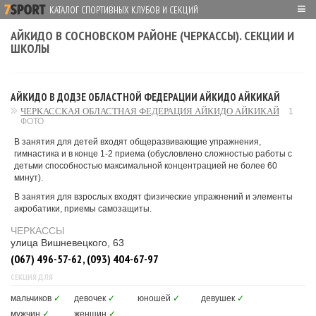
≡
КАТАЛОГ СПОРТИВНЫХ КЛУБОВ И СЕКЦИЙ
АЙКИДО В СОСНОВСКОМ РАЙОНЕ (ЧЕРКАССЫ). СЕКЦИИ И
ШКОЛЫ
АЙКИДО В ДОДЗЕ ОБЛАСТНОЙ ФЕДЕРАЦИИ АЙКИДО АЙКИКАЙ
ЧЕРКАССКАЯ ОБЛАСТНАЯ ФЕДЕРАЦИЯ АЙКИДО АЙКИКАЙ
1
ФОТО
В занятия для детей входят общеразвивающие упражнения,
гимнастика и в конце 1-2 приема (обусловлено сложностью работы с
детьми способностью максимальной концентрацией не более 60
минут).
В занятия для взрослых входят физические упражнений и элементы
акробатики, приемы самозащиты.
ЧЕРКАССЫ
улица Вишневецкого, 63
(067) 496-57-62, (093) 404-67-97
СЕКЦИЯ ДЛЯ
мальчиков
✓
девочек
✓
юношей
✓
девушек
✓
мужчин
✓
женщин
✓