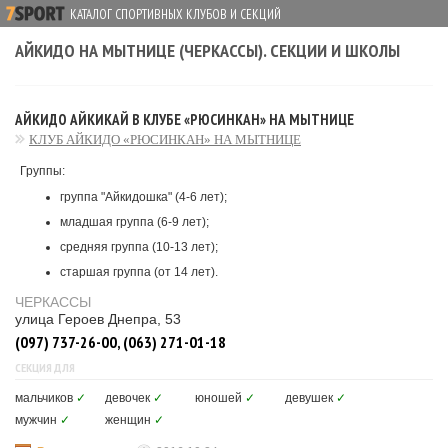
КАТАЛОГ СПОРТИВНЫХ КЛУБОВ И СЕКЦИЙ
АЙКИДО НА МЫТНИЦЕ (ЧЕРКАССЫ). СЕКЦИИ И ШКОЛЫ
АЙКИДО АЙКИКАЙ В КЛУБЕ «РЮСИНКАН» НА МЫТНИЦЕ
КЛУБ АЙКИДО «РЮСИНКАН» НА МЫТНИЦЕ
Группы:
группа "Айкидошка" (4-6 лет);
младшая группа (6-9 лет);
средняя группа (10-13 лет);
старшая группа (от 14 лет).
ЧЕРКАССЫ
улица Героев Днепра, 53
(097) 737-26-00, (063) 271-01-18
СЕКЦИЯ ДЛЯ
мальчиков
✓
девочек
✓
юношей
✓
девушек
✓
мужчин
✓
женщин
✓