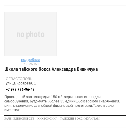
no photo
подробнее
( + 7 ФОТО )
Школа тайского бокса Александра Винничука
СЕВАСТОПОЛЬ
улица Косарева, 1
+7 978 726-96-48
Просторный зал площадью 150 м2: зеркальная стена для
самообучения, будо-маты, более 35 единиц боксерского снаряжения,
ринг, снаряжение для общей физической подготовки.Также в зале
имеются:...
ЗАЛЫ ЕДИНОБОРСТВ
КИКБОКСИНГ
ТАЙСКИЙ БОКС (МУАЙ ТАЙ)