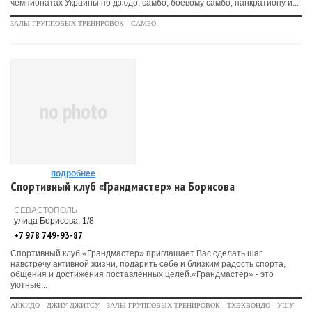
чемпионатах Украины по дзюдо, самбо, боевому самбо, панкратиону и...
ЗАЛЫ ГРУППОВЫХ ТРЕНИРОВОК
САМБО
no photo
подробнее
Спортивный клуб «Грандмастер» на Борисова
СЕВАСТОПОЛЬ
улица Борисова, 1/8
+7 978 749-93-87
Спортивный клуб «Грандмастер» приглашает Вас сделать шаг
навстречу активной жизни, подарить себе и близким радость спорта,
общения и достижения поставленных целей.«Грандмастер» - это
уютные...
АЙКИДО
ДЖИУ-ДЖИТСУ
ЗАЛЫ ГРУППОВЫХ ТРЕНИРОВОК
ТХЭКВОНДО
УШУ