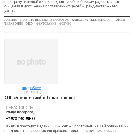
навстречу активной жизни, подарить себе и близким радость спорта,
общения и достижения поставленных целей.«Грандмастер» - это
уютные...
АЙКИДО
ЗАЛЫ ГРУППОВЫХ ТРЕНИРОВОК
КАПОЭЙРА
КИКБОКСИНГ
ТАНЦЫ
ТХЭКВОНДО
УШУ
ФЕХТОВАНИЕ
ФИТНЕС
no photo
подробнее
( + 23 ФОТО )
СОГ «Боевое самбо Севастополь»
СЕВАСТОПОЛЬ
улица Косарева, 1
+7 978 740-90-78
Занятия проходят в здании ТЦ «Бриз».Спортсмены нашей организации
неоднократно завоевывали призовые места, а также «золото» на