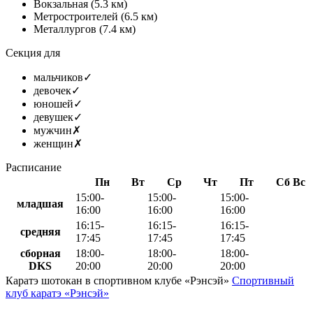
Вокзальная
(5.3 км)
Метростроителей
(6.5 км)
Металлургов
(7.4 км)
Секция для
мальчиков
✓
девочек
✓
юношей
✓
девушек
✓
мужчин
✗
женщин
✗
Расписание
Пн
Вт
Ср
Чт
Пт
Сб
Вс
15:00-
15:00-
15:00-
младшая
16:00
16:00
16:00
16:15-
16:15-
16:15-
средняя
17:45
17:45
17:45
сборная
18:00-
18:00-
18:00-
DKS
20:00
20:00
20:00
Каратэ шотокан в спортивном клубе «Рэнсэй»
Спортивный
клуб каратэ «Рэнсэй»