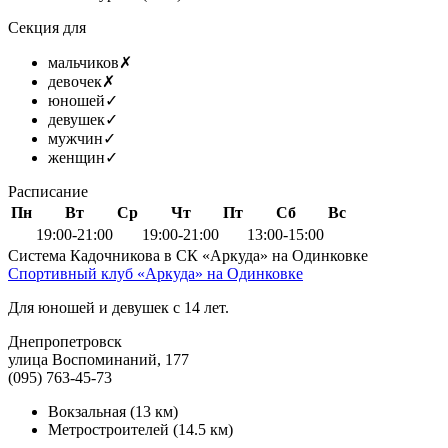
Секция для
мальчиков
✗
девочек
✗
юношей
✓
девушек
✓
мужчин
✓
женщин
✓
Расписание
Пн
Вт
Ср
Чт
Пт
Сб
Вс
19:00-21:00
19:00-21:00
13:00-15:00
Система Кадочникова в СК «Аркуда» на Одинковке
Спортивный клуб «Аркуда» на Одинковке
Для юношей и девушек с 14 лет.
Днепропетровск
улица Воспоминаний, 177
(095) 763-45-73
Вокзальная
(13 км)
Метростроителей
(14.5 км)