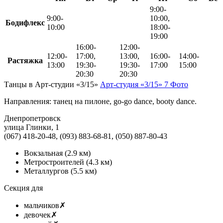
9:00-
9:00-
10:00,
Бодифлекс
10:00
18:00-
19:00
16:00-
12:00-
12:00-
17:00,
13:00,
16:00-
14:00-
Растяжка
13:00
19:30-
19:30-
17:00
15:00
20:30
20:30
Танцы в Арт-студии «3/15»
Арт-студия «3/15»
7 Фото
Направления: танец на пилоне, go-go dance, booty dance.
Днепропетровск
улица Глинки, 1
(067) 418-20-48, (093) 883-68-81, (050) 887-80-43
Вокзальная
(2.9 км)
Метростроителей
(4.3 км)
Металлургов
(5.5 км)
Секция для
мальчиков
✗
девочек
✗