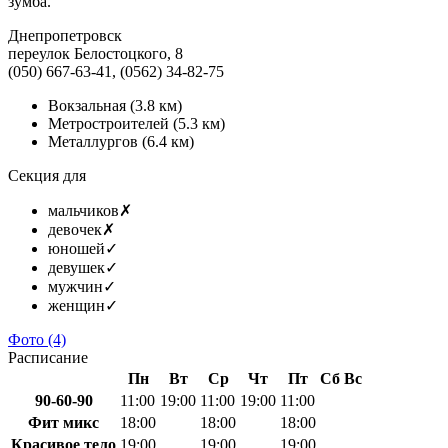
зумба.
Днепропетровск
переулок Белостоцкого, 8
(050) 667-63-41, (0562) 34-82-75
Вокзальная
(3.8 км)
Метростроителей
(5.3 км)
Металлургов
(6.4 км)
Секция для
мальчиков
✗
девочек
✗
юношей
✓
девушек
✓
мужчин
✓
женщин
✓
Фото
(4)
Расписание
Пн
Вт
Ср
Чт
Пт
Сб
Вс
90-60-90
11:00
19:00
11:00
19:00
11:00
Фит микс
18:00
18:00
18:00
Красивое тело
19:00
19:00
19:00