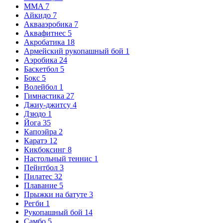
MMA
7
Айкидо
7
Аквааэробика
7
Аквафитнес
5
Акробатика
18
Армейский рукопашный бой
1
Аэробика
24
Баскетбол
5
Бокс
5
Волейбол
1
Гимнастика
27
Джиу-джитсу
4
Дзюдо
1
Йога
35
Капоэйра
2
Каратэ
12
Кикбоксинг
8
Настольный теннис
1
Пейнтбол
3
Пилатес
32
Плавание
5
Прыжки на батуте
3
Регби
1
Рукопашный бой
14
Самбо
5