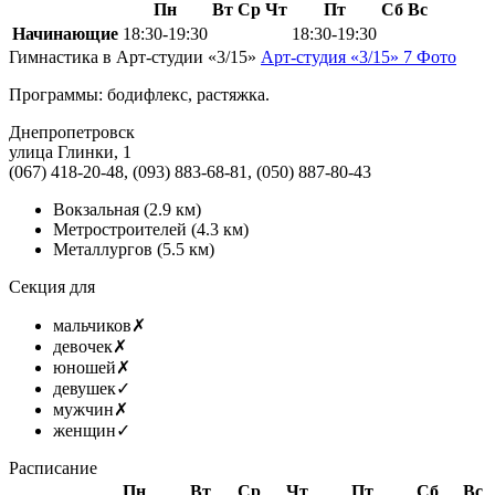
Пн
Вт
Ср
Чт
Пт
Сб
Вс
Начинающие
18:30-19:30
18:30-19:30
Гимнастика в Арт-студии «3/15»
Арт-студия «3/15»
7 Фото
Программы: бодифлекс, растяжка.
Днепропетровск
улица Глинки, 1
(067) 418-20-48, (093) 883-68-81, (050) 887-80-43
Вокзальная
(2.9 км)
Метростроителей
(4.3 км)
Металлургов
(5.5 км)
Секция для
мальчиков
✗
девочек
✗
юношей
✗
девушек
✓
мужчин
✗
женщин
✓
Расписание
Пн
Вт
Ср
Чт
Пт
Сб
Вс