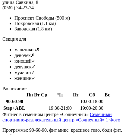
улица Савкина, 8
(0562) 34-23-74
Проспект Свободы
(500 м)
Покровская
(1.1 км)
Заводская
(1.8 км)
Секция для
мальчиков
✗
девочек
✗
юношей
✓
девушек
✓
мужчин
✓
женщин
✓
Расписание
Пн
Вт
Ср
Чт
Пт
Сб
Вс
90-60-90
10:00-18:00
Step+ABL
19:30-21:00
19:00-20:30
Фитнес в семейном центре «Солнечный»
Семейный
спортивно-развлекательный центр «Солнечный»
1 Фото
Программы: 90-60-90, фит микс, красивое тело, боди фит,