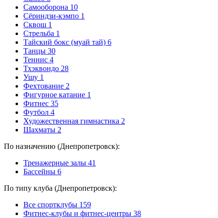
Самооборона
10
Сёриндзи-кэмпо
1
Сквош
1
Стрельба
1
Тайский бокс (муай тай)
6
Танцы
30
Теннис
4
Тхэквондо
28
Ушу
1
Фехтование
2
Фигурное катание
1
Фитнес
35
Футбол
4
Художественная гимнастика
2
Шахматы
2
По назначению (Днепропетровск):
Тренажерные залы
41
Бассейны
6
По типу клуба (Днепропетровск):
Все спортклубы
159
Фитнес-клубы и фитнес-центры
38