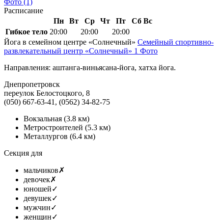
Фото
(1)
Расписание
Пн
Вт
Ср
Чт
Пт
Сб
Вс
Гибкое тело
20:00
20:00
20:00
Йога в семейном центре «Солнечный»
Семейный спортивно-
развлекательный центр «Солнечный»
1 Фото
Направления: аштанга-виньясана-йога, хатха йога.
Днепропетровск
переулок Белостоцкого, 8
(050) 667-63-41, (0562) 34-82-75
Вокзальная
(3.8 км)
Метростроителей
(5.3 км)
Металлургов
(6.4 км)
Секция для
мальчиков
✗
девочек
✗
юношей
✓
девушек
✓
мужчин
✓
женщин
✓