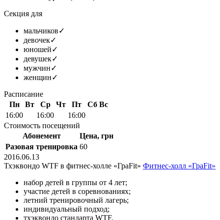
Секция для
мальчиков
✓
девочек
✓
юношей
✓
девушек
✓
мужчин
✓
женщин
✓
Расписание
Пн
Вт
Ср
Чт
Пт
Сб
Вс
16:00
16:00
16:00
Стоимость посещений
Абонемент
Цена, грн
Разовая тренировка
60
2016.06.13
Тхэквондо WTF в фитнес-холле «ГраFit»
Фитнес-холл «ГраFit»
набор детей в группы от 4 лет;
участие детей в соревнованиях;
летний тренировочный лагерь;
индивидуальный подход;
тхэквондо стандарта WTF.