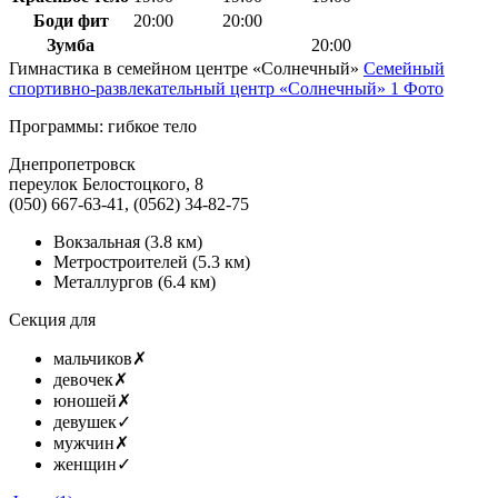
Боди фит
20:00
20:00
Зумба
20:00
Гимнастика в семейном центре «Солнечный»
Семейный
спортивно-развлекательный центр «Солнечный»
1 Фото
Программы: гибкое тело
Днепропетровск
переулок Белостоцкого, 8
(050) 667-63-41, (0562) 34-82-75
Вокзальная
(3.8 км)
Метростроителей
(5.3 км)
Металлургов
(6.4 км)
Секция для
мальчиков
✗
девочек
✗
юношей
✗
девушек
✓
мужчин
✗
женщин
✓