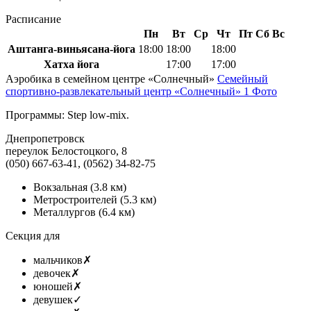
Расписание
Пн
Вт
Ср
Чт
Пт
Сб
Вс
Аштанга-виньясана-йога
18:00
18:00
18:00
Хатха йога
17:00
17:00
Аэробика в семейном центре «Солнечный»
Семейный
спортивно-развлекательный центр «Солнечный»
1 Фото
Программы: Step low-miх.
Днепропетровск
переулок Белостоцкого, 8
(050) 667-63-41, (0562) 34-82-75
Вокзальная
(3.8 км)
Метростроителей
(5.3 км)
Металлургов
(6.4 км)
Секция для
мальчиков
✗
девочек
✗
юношей
✗
девушек
✓