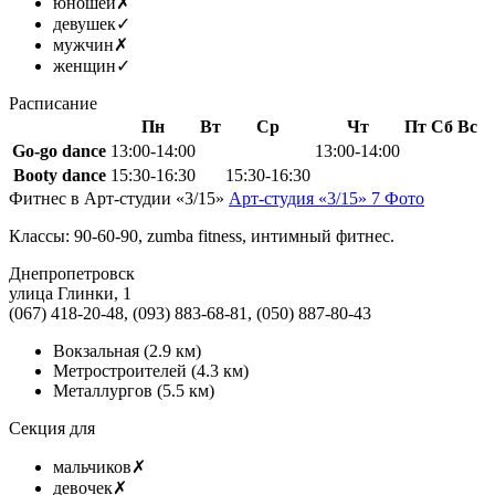
юношей
✗
девушек
✓
мужчин
✗
женщин
✓
Расписание
Пн
Вт
Ср
Чт
Пт
Сб
Вс
Go-go dance
13:00-14:00
13:00-14:00
Booty dance
15:30-16:30
15:30-16:30
Фитнес в Арт-студии «3/15»
Арт-студия «3/15»
7 Фото
Классы: 90-60-90, zumba fitness, интимный фитнес.
Днепропетровск
улица Глинки, 1
(067) 418-20-48, (093) 883-68-81, (050) 887-80-43
Вокзальная
(2.9 км)
Метростроителей
(4.3 км)
Металлургов
(5.5 км)
Секция для
мальчиков
✗
девочек
✗