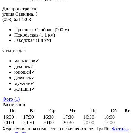
Днепропетровск
улица Савкина, 8
(093) 621-90-81
Проспект Свободы
(500 м)
Покровская
(1.1 км)
Заводская
(1.8 км)
Секция для
мальчиков
✓
девочек
✓
юношей
✓
девушек
✓
мужчин
✓
женщин
✓
Фото
(1)
Расписание
Пн
Вт
Ср
Чт
Пт
Сб
Вс
16:30-
17:30-
16:30-
17:30-
16:30-
10:00-
20:00
20:30
20:00
20:30
20:00
12:00
Художественная гимнастика в фитнес-холле «ГраFit»
Фитнес-