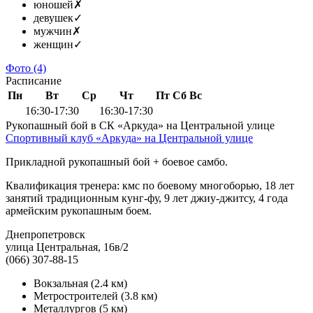
юношей
✗
девушек
✓
мужчин
✗
женщин
✓
Фото
(4)
Расписание
Пн
Вт
Ср
Чт
Пт
Сб
Вс
16:30-17:30
16:30-17:30
Рукопашный бой в СК «Аркуда» на Центральной улице
Спортивный клуб «Аркуда» на Центральной улице
Прикладной рукопашный бой + боевое самбо.
Квалификация тренера: кмс по боевому многоборью, 18 лет
занятий традиционным кунг-фу, 9 лет джиу-джитсу, 4 года
армейским рукопашным боем.
Днепропетровск
улица Центральная, 16в/2
(066) 307-88-15
Вокзальная
(2.4 км)
Метростроителей
(3.8 км)
Металлургов
(5 км)