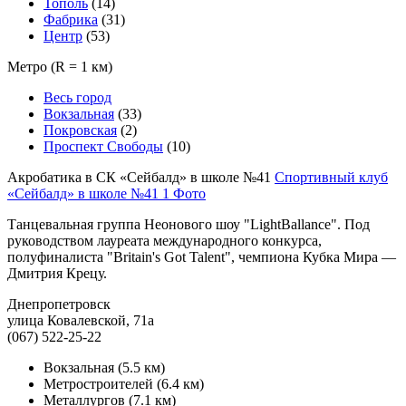
Тополь
(14)
Фабрика
(31)
Центр
(53)
Метро
(R = 1 км)
Весь город
Вокзальная
(33)
Покровская
(2)
Проспект Свободы
(10)
Акробатика в СК «Сейбалд» в школе №41
Спортивный клуб
«Сейбалд» в школе №41
1 Фото
Танцевальная группа Неонового шоу "LightBallance". Под
руководством лауреата международного конкурса,
полуфиналиста "Britain's Got Talent", чемпиона Кубка Мира —
Дмитрия Крецу.
Днепропетровск
улица Ковалевской, 71а
(067) 522-25-22
Вокзальная
(5.5 км)
Метростроителей
(6.4 км)
Металлургов
(7.1 км)