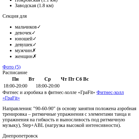
Заводская
(1.8 км)
Секция для
мальчиков
✓
девочек
✓
юношей
✓
девушек
✓
мужчин
✗
женщин
✗
Фото
(5)
Расписание
Пн
Вт
Ср
Чт
Пт
Сб
Вс
18:00-20:00
18:00-20:00
Фитнес и аэробика в фитнес-холле «ГраFit»
Фитнес-холл
«ГраFit»
Направления: "90-60-90" (в основу занятия положена аэробная
тренировка – ритмичные упражнения с элементами танца и
упражнения на гибкость и выносливость под ритмичную
музыку), Step+ABL (нагрузка высокой интенсивности).
Днепропетровск