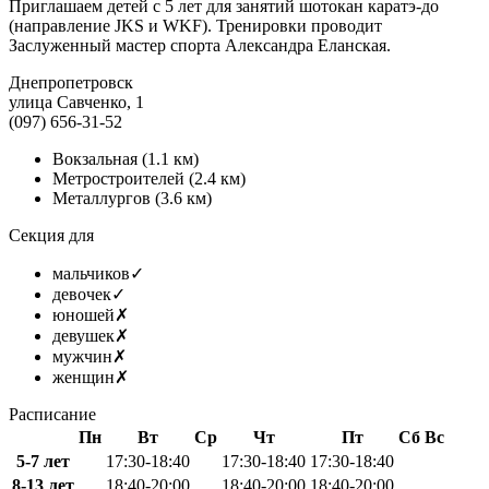
Приглашаем детей с 5 лет для занятий шотокан каратэ-до
(направление JKS и WKF). Тренировки проводит
Заслуженный мастер спорта Александра Еланская.
Днепропетровск
улица Савченко, 1
(097) 656-31-52
Вокзальная
(1.1 км)
Метростроителей
(2.4 км)
Металлургов
(3.6 км)
Секция для
мальчиков
✓
девочек
✓
юношей
✗
девушек
✗
мужчин
✗
женщин
✗
Расписание
Пн
Вт
Ср
Чт
Пт
Сб
Вс
5-7 лет
17:30-18:40
17:30-18:40
17:30-18:40
8-13 лет
18:40-20:00
18:40-20:00
18:40-20:00