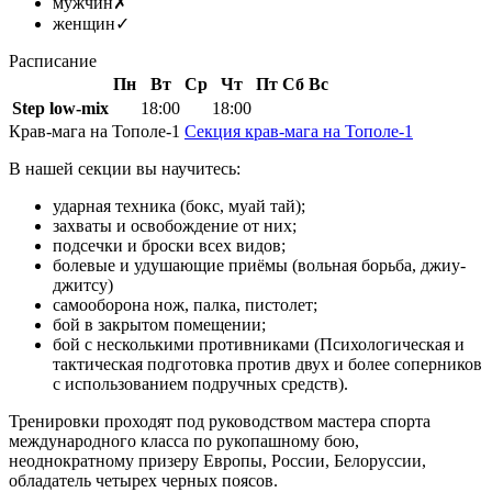
мужчин
✗
женщин
✓
Расписание
Пн
Вт
Ср
Чт
Пт
Сб
Вс
Step low-miх
18:00
18:00
Крав-мага на Тополе-1
Секция крав-мага на Тополе-1
В нашей секции вы научитесь:
ударная техника (бокс, муай тай);
захваты и освобождение от них;
подсечки и броски всех видов;
болевые и удушающие приёмы (вольная борьба, джиу-
джитсу)
самооборона нож, палка, пистолет;
бой в закрытом помещении;
бой с несколькими противниками (Психологическая и
тактическая подготовка против двух и более соперников
с использованием подручных средств).
Тренировки проходят под руководством мастера спорта
международного класса по рукопашному бою,
неоднократному призеру Европы, России, Белоруссии,
обладатель четырех черных поясов.