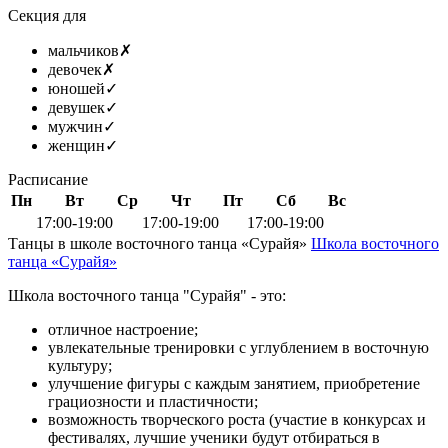
Секция для
мальчиков
✗
девочек
✗
юношей
✓
девушек
✓
мужчин
✓
женщин
✓
Расписание
Пн
Вт
Ср
Чт
Пт
Сб
Вс
17:00-19:00
17:00-19:00
17:00-19:00
Танцы в школе восточного танца «Сурайя»
Школа восточного
танца «Сурайя»
Школа восточного танца "Сурайя" - это:
отличное настроение;
увлекательные тренировки с углублением в восточную
культуру;
улучшение фигуры с каждым занятием, приобретение
грациозности и пластичности;
возможность творческого роста (участие в конкурсах и
фестивалях, лучшие ученики будут отбираться в