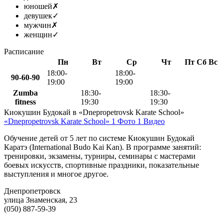
юношей
✗
девушек
✓
мужчин
✗
женщин
✓
Расписание
Пн
Вт
Ср
Чт
Пт
Сб
Вс
18:00-
18:00-
90-60-90
19:00
19:00
Zumba
18:30-
18:30-
fitness
19:30
19:30
Киокушин Будокай в «Dnepropetrovsk Karate School»
«Dnepropetrovsk Karate School»
1 Фото
1 Видео
Обучение детей от 5 лет по системе Киокушин Будокай
Каратэ (International Budo Kai Kan). В программе занятий:
тренировки, экзамены, турниры, семинары с мастерами
боевых искусств, спортивные праздники, показательные
выступления и многое другое.
Днепропетровск
улица Знаменская, 23
(050) 887-59-39