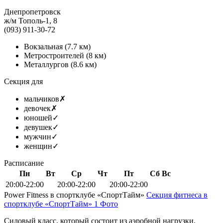
Днепропетровск
ж/м Тополь-1, 8
(093) 911-30-72
Вокзальная
(7.7 км)
Метростроителей
(8 км)
Металлургов
(8.6 км)
Секция для
мальчиков
✗
девочек
✗
юношей
✓
девушек
✓
мужчин
✓
женщин
✓
Расписание
Пн
Вт
Ср
Чт
Пт
Сб
Вс
20:00-22:00
20:00-22:00
20:00-22:00
Power Fitness в спортклубе «СпортТайм»
Секция фитнеса в
спортклубе «СпортТайм»
1 Фото
Силовый класс, который состоит из аэробной нагрузки,