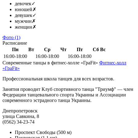
девочек
✓
юношей
✗
девушек
✓
мужчин
✗
женщин
✗
Фото
(1)
Расписание
Пн
Вт
Ср
Чт
Пт
Сб
Вс
16:00-18:00
16:00-18:00
16:00-18:00
Современные танцы в фитнес-холле «ГраFit»
Фитнес-холл
«ГраFit»
Профессиональная школа танцев для всех возрaстов.
Занятия проводит Клуб спортивного танца "Триумф" — член
Федерации танцевального спорта Украины и Ассоциации
современного эстрадного танца Украины.
Днепропетровск
улица Савкина, 8
(0562) 34-23-74
Проспект Свободы
(500 м)
Покровская
(1.1 км)