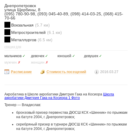
Днепропетровск
улица Щербины, 8
(095) 780-90-98, (093) 045-40-89, (098) 414-03-25, (068) 415-
70-66
Вокзальная
(5.7 км)
Метростроителей
(6.1 км)
Металлургов
(6.5 км)
СЕКЦИЯ ДЛЯ
мальчиков
✓
девочек
✓
юношей
✓
девушек
✓
мужчин
✗
женщин
✗
Расписание
Стоимость посещений
2016.03.27
Акробатика в Школе акробатики Дмитрия Гака на Косиора
Школа
акробатики Дмитрия Гака на Косиора
1 Фото
Тренер — Владислав:
бронзовый призер первенства ДЮСШ КСК «Шинник» по прыжкам
на батуте 2004, г. Днепропетровск;
серебряный призер в турнире ДЮСШ КСК «Шинник» по прыжкам
на батуте 2004, г. Днепропетровск;