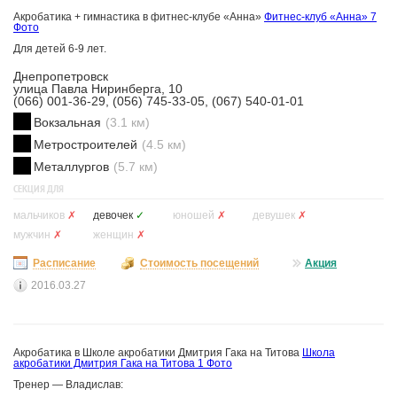
Акробатика + гимнастика в фитнес-клубе «Анна»
Фитнес-клуб «Анна»
7
Фото
Для детей 6-9 лет.
Днепропетровск
улица Павла Ниринберга, 10
(066) 001-36-29, (056) 745-33-05, (067) 540-01-01
Вокзальная
(3.1 км)
Метростроителей
(4.5 км)
Металлургов
(5.7 км)
СЕКЦИЯ ДЛЯ
мальчиков
✗
девочек
✓
юношей
✗
девушек
✗
мужчин
✗
женщин
✗
Расписание
Стоимость посещений
Акция
2016.03.27
Акробатика в Школе акробатики Дмитрия Гака на Титова
Школа
акробатики Дмитрия Гака на Титова
1 Фото
Тренер — Владислав: