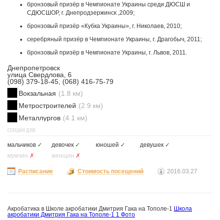
бронзовый призёр в Чемпионате Украины среди ДЮСШ и
СДЮСШОР, г. Днепродзержинск ,2009;
бронзовый призёр «Кубка Украины», г. Николаев, 2010;
серебряный призёр в Чемпионате Украины, г. Драгобыч, 2011;
бронзовый призёр в Чемпионате Украины, г. Львов, 2011.
Днепропетровск
улица Свердлова, 6
(098) 379-18-45, (068) 416-75-79
Вокзальная
(1.8 км)
Метростроителей
(2.9 км)
Металлургов
(4.1 км)
СЕКЦИЯ ДЛЯ
мальчиков
✓
девочек
✓
юношей
✓
девушек
✓
мужчин
✗
женщин
✗
Расписание
Стоимость посещений
2016.03.27
Акробатика в Школе акробатики Дмитрия Гака на Тополе-1
Школа
акробатики Дмитрия Гака на Тополе-1
1 Фото