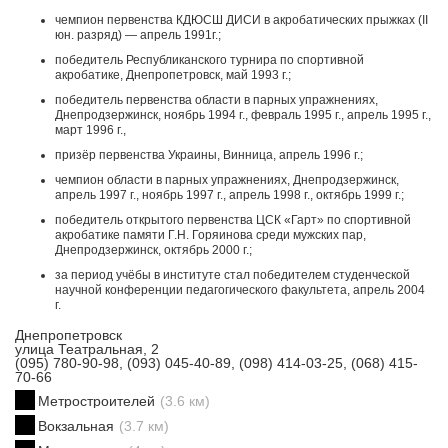
чемпион первенства КДЮСШ ДИСИ в акробатических прыжках (II
юн. разряд) — апрель 1991г.;
победитель Республиканского турнира по спортивной
акробатике, Днепропетровск, май 1993 г.;
победитель первенства области в парных упражнениях,
Днепродзержинск, ноябрь 1994 г., февраль 1995 г., апрель 1995 г.,
март 1996 г.,
призёр первенства Украины, Винница, апрель 1996 г.;
чемпион области в парных упражнениях, Днепродзержинск,
апрель 1997 г., ноябрь 1997 г., апрель 1998 г., октябрь 1999 г.;
победитель открытого первенства ЦСК «Гарт» по спортивной
акробатике памяти Г.Н. Горяинова среди мужских пар,
Днепродзержинск, октябрь 2000 г.;
за период учёбы в институте стал победителем студенческой
научной конференции педагогического факультета, апрель 2004
г.
Днепропетровск
улица Театральная, 2
(095) 780-90-98, (093) 045-40-89, (098) 414-03-25, (068) 415-
70-66
Метростроителей
(3.6 км)
Вокзальная
(3.7 км)