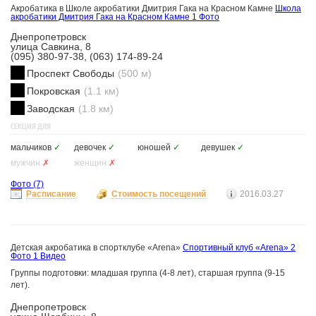
Акробатика в Школе акробатики Дмитрия Гака на Красном Камне
Школа
акробатики Дмитрия Гака на Красном Камне
1 Фото
Днепропетровск
улица Савкина, 8
(095) 380-97-38, (063) 174-89-24
Проспект Свободы
(500 м)
Покровская
(1.1 км)
Заводская
(1.8 км)
СЕКЦИЯ ДЛЯ
мальчиков
✓
девочек
✓
юношей
✓
девушек
✓
мужчин
✗
женщин
✗
Фото
(7)
Расписание
Стоимость посещений
2016.03.27
Детская акробатика в спортклубе «Arena»
Спортивный клуб «Arena»
2
Фото
1 Видео
Группы подготовки: младшая группа (4-8 лет), старшая группа (9-15
лет).
Днепропетровск