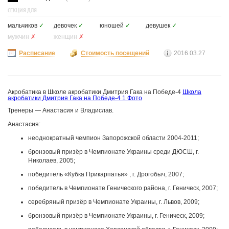
СЕКЦИЯ ДЛЯ
мальчиков
✓
девочек
✓
юношей
✓
девушек
✓
мужчин
✗
женщин
✗
Расписание
Стоимость посещений
2016.03.27
Акробатика в Школе акробатики Дмитрия Гака на Победе-4
Школа
акробатики Дмитрия Гака на Победе-4
1 Фото
Тренеры — Анастасия и Владислав.
Анастасия:
неоднократный чемпион Запорожской области 2004-2011;
бронзовый призёр в Чемпионате Украины среди ДЮСШ, г.
Николаев, 2005;
победитель «Кубка Прикарпатья» , г. Дрогобыч, 2007;
победитель в Чемпионате Генического района, г. Геническ, 2007;
серебряный призёр в Чемпионате Украины, г. Львов, 2009;
бронзовый призёр в Чемпионате Украины, г. Геническ, 2009;