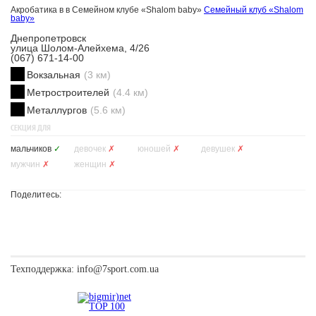
Акробатика в в Семейном клубе «Shalom baby»
Семейный клуб «Shalom
baby»
Днепропетровск
улица Шолом-Алейхема, 4/26
(067) 671-14-00
Вокзальная
(3 км)
Метростроителей
(4.4 км)
Металлургов
(5.6 км)
СЕКЦИЯ ДЛЯ
мальчиков
✓
девочек
✗
юношей
✗
девушек
✗
мужчин
✗
женщин
✗
Поделитесь:
Техподдержка:
info@7sport.com.ua