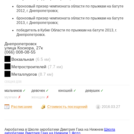
бронзовый призер чемпионата области по прыжкам на батуте
2012, г. Днепропетровск;
бронзовый призер чемпионата области по прыжкам на батуте
2013, г. Днепропетровск;
победитель в Кубке Области по прыжкам на батуте 2013, г.
Днепропетровск.
Днепропетровск
улица Косиора, 27к
(066) 008-08-55
Вокзальная
(6.5 км)
Метростроителей
(7.7 км)
Металлургов
(8.7 км)
СЕКЦИЯ ДЛЯ
мальчиков
✓
девочек
✓
юношей
✓
девушек
✓
мужчин
✗
женщин
✗
Расписание
Стоимость посещений
2016.03.27
Акробатика в Школе акробатики Дмитрия Гака на Нижнем
Школа
акробатики Дмитрия Гака на Нижнем
1 Фото