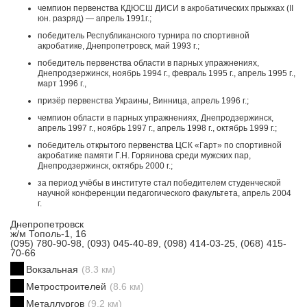
чемпион первенства КДЮСШ ДИСИ в акробатических прыжках (II
юн. разряд) — апрель 1991г.;
победитель Республиканского турнира по спортивной
акробатике, Днепропетровск, май 1993 г.;
победитель первенства области в парных упражнениях,
Днепродзержинск, ноябрь 1994 г., февраль 1995 г., апрель 1995 г.,
март 1996 г.,
призёр первенства Украины, Винница, апрель 1996 г.;
чемпион области в парных упражнениях, Днепродзержинск,
апрель 1997 г., ноябрь 1997 г., апрель 1998 г., октябрь 1999 г.;
победитель открытого первенства ЦСК «Гарт» по спортивной
акробатике памяти Г.Н. Горяинова среди мужских пар,
Днепродзержинск, октябрь 2000 г.;
за период учёбы в институте стал победителем студенческой
научной конференции педагогического факультета, апрель 2004
г.
Днепропетровск
ж/м Тополь-1, 16
(095) 780-90-98, (093) 045-40-89, (098) 414-03-25, (068) 415-
70-66
Вокзальная
(8.3 км)
Метростроителей
(8.6 км)
Металлургов
(9.2 км)