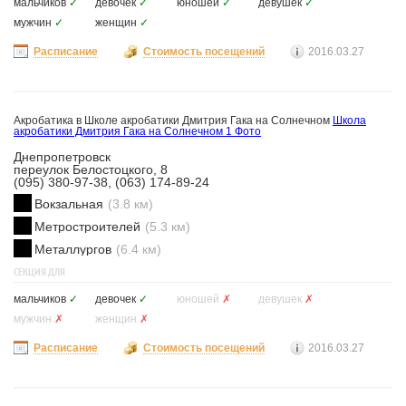
мальчиков
✓
девочек
✓
юношей
✓
девушек
✓
мужчин
✓
женщин
✓
Расписание
Стоимость посещений
2016.03.27
Акробатика в Школе акробатики Дмитрия Гака на Солнечном
Школа
акробатики Дмитрия Гака на Солнечном
1 Фото
Днепропетровск
переулок Белостоцкого, 8
(095) 380-97-38, (063) 174-89-24
Вокзальная
(3.8 км)
Метростроителей
(5.3 км)
Металлургов
(6.4 км)
СЕКЦИЯ ДЛЯ
мальчиков
✓
девочек
✓
юношей
✗
девушек
✗
мужчин
✗
женщин
✗
Расписание
Стоимость посещений
2016.03.27