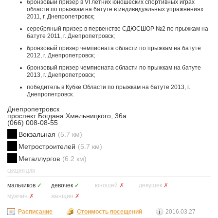
бронзовый призер в VI летних юношеских спортивных играх
области по прыжкам на батуте в индивидуальных упражнениях
2011, г. Днепропетровск;
серебряный призер в первенстве СДЮСШОР №2 по прыжкам на
батуте 2011, г. Днепропетровск;
бронзовый призер чемпионата области по прыжкам на батуте
2012, г. Днепропетровск;
бронзовый призер чемпионата области по прыжкам на батуте
2013, г. Днепропетровск;
победитель в Кубке Области по прыжкам на батуте 2013, г.
Днепропетровск.
Днепропетровск
проспект Богдана Хмельницкого, 36а
(066) 008-08-55
Вокзальная
(5.7 км)
Метростроителей
(5.7 км)
Металлургов
(6.2 км)
СЕКЦИЯ ДЛЯ
мальчиков
✓
девочек
✓
юношей
✗
девушек
✗
мужчин
✗
женщин
✗
Расписание
Стоимость посещений
2016.03.27