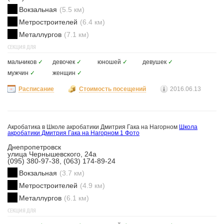
Вокзальная
(5.5 км)
Метростроителей
(6.4 км)
Металлургов
(7.1 км)
СЕКЦИЯ ДЛЯ
мальчиков
✓
девочек
✓
юношей
✓
девушек
✓
мужчин
✓
женщин
✓
Расписание
Стоимость посещений
2016.06.13
Акробатика в Школе акробатики Дмитрия Гака на Нагорном
Школа
акробатики Дмитрия Гака на Нагорном
1 Фото
Днепропетровск
улица Чернышевского, 24а
(095) 380-97-38, (063) 174-89-24
Вокзальная
(3.7 км)
Метростроителей
(4.9 км)
Металлургов
(6.1 км)
СЕКЦИЯ ДЛЯ