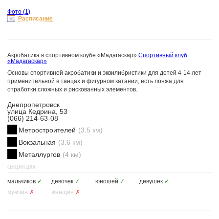
Фото
(1)
Расписание
Акробатика в спортивном клубе «Мадагаскар»
Спортивный клуб
«Мадагаскар»
Основы спортивной акробатики и эквилибристики для детей 4-14 лет
применительной в танцах и фигурном катании, есть лонжа для
отработки сложных и рискованных элементов.
Днепропетровск
улица Кедрина, 53
(066) 214-63-08
Метростроителей
(3.5 км)
Вокзальная
(3.6 км)
Металлургов
(4 км)
СЕКЦИЯ ДЛЯ
мальчиков
✓
девочек
✓
юношей
✓
девушек
✓
мужчин
✗
женщин
✗