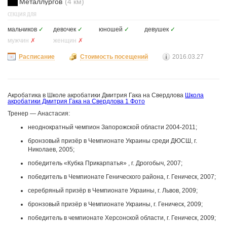
Металлургов
(4 км)
СЕКЦИЯ ДЛЯ
мальчиков
✓
девочек
✓
юношей
✓
девушек
✓
мужчин
✗
женщин
✗
Расписание
Стоимость посещений
2016.03.27
Акробатика в Школе акробатики Дмитрия Гака на Свердлова
Школа
акробатики Дмитрия Гака на Свердлова
1 Фото
Тренер — Анастасия:
неоднократный чемпион Запорожской области 2004-2011;
бронзовый призёр в Чемпионате Украины среди ДЮСШ, г.
Николаев, 2005;
победитель «Кубка Прикарпатья» , г. Дрогобыч, 2007;
победитель в Чемпионате Генического района, г. Геническ, 2007;
серебряный призёр в Чемпионате Украины, г. Львов, 2009;
бронзовый призёр в Чемпионате Украины, г. Геническ, 2009;
победитель в чемпионате Херсонской области, г. Геническ, 2009;