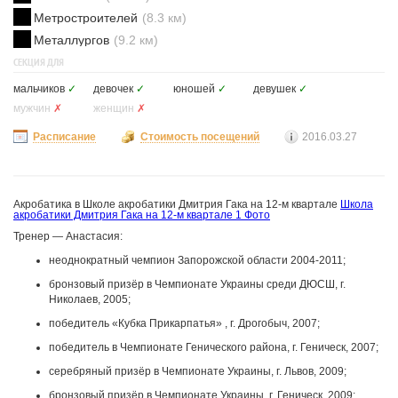
Метростроителей
(8.3 км)
Металлургов
(9.2 км)
СЕКЦИЯ ДЛЯ
мальчиков
✓
девочек
✓
юношей
✓
девушек
✓
мужчин
✗
женщин
✗
Расписание
Стоимость посещений
2016.03.27
Акробатика в Школе акробатики Дмитрия Гака на 12-м квартале
Школа
акробатики Дмитрия Гака на 12-м квартале
1 Фото
Тренер — Анастасия:
неоднократный чемпион Запорожской области 2004-2011;
бронзовый призёр в Чемпионате Украины среди ДЮСШ, г.
Николаев, 2005;
победитель «Кубка Прикарпатья» , г. Дрогобыч, 2007;
победитель в Чемпионате Генического района, г. Геническ, 2007;
серебряный призёр в Чемпионате Украины, г. Львов, 2009;
бронзовый призёр в Чемпионате Украины, г. Геническ, 2009;