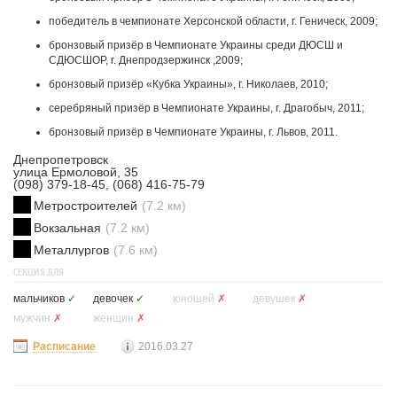
победитель в чемпионате Херсонской области, г. Геническ, 2009;
бронзовый призёр в Чемпионате Украины среди ДЮСШ и
СДЮСШОР, г. Днепродзержинск ,2009;
бронзовый призёр «Кубка Украины», г. Николаев, 2010;
серебряный призёр в Чемпионате Украины, г. Драгобыч, 2011;
бронзовый призёр в Чемпионате Украины, г. Львов, 2011.
Днепропетровск
улица Ермоловой, 35
(098) 379-18-45, (068) 416-75-79
Метростроителей
(7.2 км)
Вокзальная
(7.2 км)
Металлургов
(7.6 км)
СЕКЦИЯ ДЛЯ
мальчиков
✓
девочек
✓
юношей
✗
девушек
✗
мужчин
✗
женщин
✗
Расписание
2016.03.27