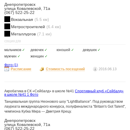
Днепропетровск
улица Ковалевской, 71а
(067) 522-25-22
Вокзальная
(5.5 км)
Метростроителей
(6.4 км)
Металлургов
(7.1 км)
СЕКЦИЯ ДЛЯ
мальчиков
✓
девочек
✓
юношей
✓
девушек
✓
мужчин
✓
женщин
✓
Фото
(1)
Расписание
Стоимость посещений
2016.06.13
Акробатика в СК «Сейбалд» в школе №41
Спортивный клуб «Сейбалд»
в школе №41
1 Фото
Танцевальная группа Неонового шоу "LightBallance". Под руководством
лауреата международного конкурса, полуфиналиста "Britain's Got Talent",
чемпиона Кубка Мира — Дмитрия Крецу.
Днепропетровск
улица Ковалевской, 71а
(067) 522-25-22