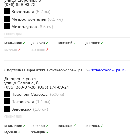
улица Щербины, 8
(096) 689-93-73
Вокзальная
(5.7 км)
Метростроителей
(6.1 км)
Металлургов
(6.5 км)
СЕКЦИЯ ДЛЯ
мальчиков
✓
девочек
✓
юношей
✓
девушек
✓
мужчин
✗
женщин
✗
Спортивная акробатика в фитнес-холле «ГраFit»
Фитнес-холл «ГраFit»
Днепропетровск
улица Савкина, 8
(095) 380-97-38, (063) 174-89-24
Проспект Свободы
(500 м)
Покровская
(1.1 км)
Заводская
(1.8 км)
СЕКЦИЯ ДЛЯ
мальчиков
✓
девочек
✓
юношей
✓
девушек
✓
мужчин
✓
женщин
✓