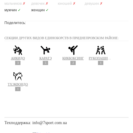
мальчиков
✗
девочек
✗
юношей
✗
девушек
✗
мужчин
✓
женщин
✓
Поделитесь:
СЕКЦИИ ДРУГИХ ВИДОВ ЕДИНОБОРСТВ В ПРИДНЕПРОВСКОМ РАЙОНЕ:
АЙКИДО
КАРАТЭ
КИКБОКСИНГ
РУКОПАШНЫЙ БОЙ
3
5
2
1
ТХЭКВОНДО
1
Техподдержка:
info@7sport.com.ua