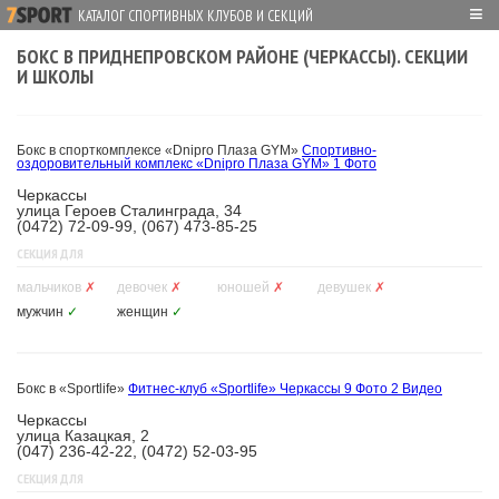
≡
КАТАЛОГ СПОРТИВНЫХ КЛУБОВ И СЕКЦИЙ
БОКС В ПРИДНЕПРОВСКОМ РАЙОНЕ (ЧЕРКАССЫ). СЕКЦИИ
И ШКОЛЫ
Бокс в спорткомплексе «Dnipro Плаза GYM»
Спортивно-
оздоровительный комплекс «Dnipro Плаза GYM»
1 Фото
Черкассы
улица Героев Сталинграда, 34
(0472) 72-09-99, (067) 473-85-25
СЕКЦИЯ ДЛЯ
мальчиков
✗
девочек
✗
юношей
✗
девушек
✗
мужчин
✓
женщин
✓
Бокс в «Sportlife»
Фитнес-клуб «Sportlife» Черкассы
9 Фото
2 Видео
Черкассы
улица Казацкая, 2
(047) 236-42-22, (0472) 52-03-95
СЕКЦИЯ ДЛЯ