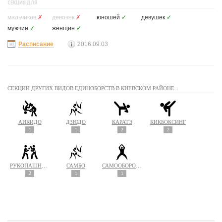
СЕКЦИЯ ДЛЯ
мальчиков
✗
девочек
✗
юношей
✓
девушек
✓
мужчин
✓
женщин
✓
Расписание
2016.09.03
СЕКЦИИ ДРУГИХ ВИДОВ ЕДИНОБОРСТВ В КИЕВСКОМ РАЙОНЕ:
АЙКИДО
ДЗЮДО
КАРАТЭ
КИКБОКСИНГ
1
1
2
2
РУКОПАШНЫЙ БОЙ
САМБО
САМООБОРОНА
2
1
1