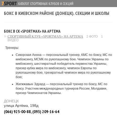
КАТАЛОГ СПОРТИВНЫХ КЛУБОВ И СЕКЦИЙ
БОКС В КИЕВСКОМ РАЙОНЕ (ДОНЕЦК). СЕКЦИИ И ШКОЛЫ
БОКС В СК «SPORTMAX» НА АРТЕМА
СПОРТИВНЫЙ КЛУБ «SPORTMAX» НА АРТЕМА
2 ФОТО
1
ВИДЕО
Тренеры:
Сикорская Аннна — персональный тренер, КМС по боксу, МС по
кикбоксингу, МСМК по рукопашному бою. Чемпион Украины по
кикбоксингу, шестикратный победитель первенства Украины,
призер кубка мира по кикбоксингу, чемпион Европы по
рукопашному бою, трехкратный чемпион мира по рукопашному
бою;
Жигжжавын Эдуард — персональный тренер по боксу, МС по
боксу. Участник международных турниров России, Молдавии,
призер Чемпионатов Украины.
ДОНЕЦК
улица Артёма, 198д
(066) 925-00-88, (093) 209-16-64