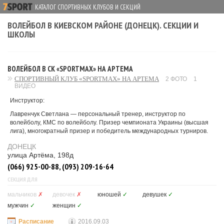
КАТАЛОГ СПОРТИВНЫХ КЛУБОВ И СЕКЦИЙ
ВОЛЕЙБОЛ В КИЕВСКОМ РАЙОНЕ (ДОНЕЦК). СЕКЦИИ И
ШКОЛЫ
ВОЛЕЙБОЛ В СК «SPORTMAX» НА АРТЕМА
СПОРТИВНЫЙ КЛУБ «SPORTMAX» НА АРТЕМА
2 ФОТО
1
ВИДЕО
Инструктор:
Лавренчук Светлана — персональный тренер, инструктор по
волейболу, КМС по волейболу. Призер чемпионата Украины (высшая
лига), многократный призер и победитель международных турниров.
ДОНЕЦК
улица Артёма, 198д
(066) 925-00-88, (093) 209-16-64
СЕКЦИЯ ДЛЯ
мальчиков
✗
девочек
✗
юношей
✓
девушек
✓
мужчин
✓
женщин
✓
Расписание
2016.09.03