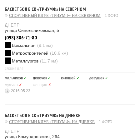
БАСКЕТБОЛ В СК «ТРИУМФ» НА СЕВЕРНОМ
СПОРТИВНЫЙ КЛУБ «ТРИУМФ» НА СЕВЕРНОМ
1 ФОТО
ДНЕПР
улица Синельниковская, 5
(098) 886-71-80
Вокзальная
(9.1 км)
Метростроителей
(10.6 км)
Металлургов
(11.7 км)
СЕКЦИЯ ДЛЯ
мальчиков
✓
девочек
✓
юношей
✓
девушек
✓
мужчин
✗
женщин
✗
2016.05.23
БАСКЕТБОЛ В СК «ТРИУМФ» НА ДИЕВКЕ
СПОРТИВНЫЙ КЛУБ «ТРИУМФ» НА ДИЕВКЕ
1 ФОТО
ДНЕПР
улица Комунаровская, 264