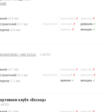
МИИ
льная
(4.6 км)
мальчиков
✗
девочек
✗
СЕКЦИЯ ДЛЯ
юношей
✗
девушек
✓
строителей
(5.7 км)
мужчин
✗
женщин
✓
лургов
(6.8 км)
 КОМПЛЕКС «МЕТАЛЛ»
2 ФОТО
льная
(4.7 км)
мальчиков
✗
девочек
✗
СЕКЦИЯ ДЛЯ
юношей
✗
девушек
✗
строителей
(6.1 км)
мужчин
✓
женщин
✓
лургов
(7.2 км)
портивном клубе «Восход»
1 ФОТО
льная
(6.3 км)
мальчиков
✗
девочек
✗