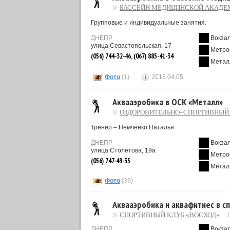
БАССЕЙН МЕДИЦИНСКОЙ АКАДЕ
Групповые и индивидуальные занятия.
ДНЕПР
Вокза
улица Севастопольская, 17
Метро
(056) 744-32-46, (067) 885-41-34
Метал
Фото
(1)
2016.04.05
Аквааэробика в ОСК «Металл»
ОЗДОРОВИТЕЛЬНО–СПОРТИВНЫЙ
Тренер – Немченко Наталья.
ДНЕПР
Вокза
улица Столетова, 19а
Метро
(056) 747-49-35
Метал
Фото
(35)
Аквааэробика и аквафитнес в с
СПОРТИВНЫЙ КЛУБ «ВОСХОД»
ДНЕПР
Вокза