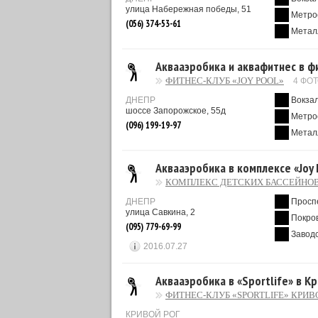
улица Набережная победы, 51
Метро
(056) 374-53-61
Метал
Аквааэробика и аквафитнес в фи
ФИТНЕС-КЛУБ «JOY POOL»
4 ФО
ДНЕПР
Вокза
шоссе Запорожское, 55д
Метро
(096) 199-19-97
Метал
Аквааэробика в комплексе «Joy
КОМПЛЕКС ДЕТСКИХ БАССЕЙНОВ
ДНЕПР
Просп
улица Савкина, 2
Покро
(095) 779-69-99
Завод
2016.07.27
Аквааэробика в «Sportlife» в К
ФИТНЕС-КЛУБ «SPORTLIFE» КРИВ
КРИВОЙ РОГ