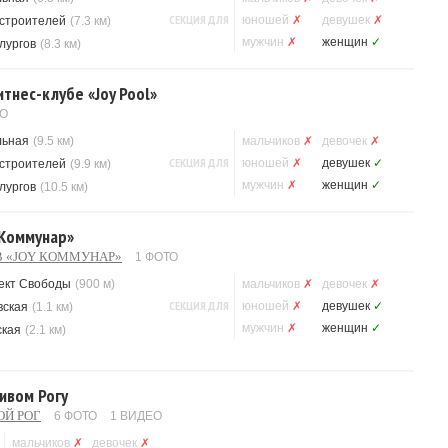
СЕКЦИЯ ДЛЯ
юношей
✗
девушек
✗
строителей
(7.3 км)
мужчин
✗
женщин
✓
лургов
(8.3 км)
тнес-клубе «Joy Pool»
ТО
льная
(9.5 км)
мальчиков
✗
девочек
✗
СЕКЦИЯ ДЛЯ
юношей
✗
девушек
✓
строителей
(9.9 км)
мужчин
✗
женщин
✓
лургов
(10.5 км)
 Коммунар»
 «JOY КОММУНАР»
1 ФОТО
ект Свободы
(900 м)
мальчиков
✗
девочек
✗
СЕКЦИЯ ДЛЯ
юношей
✗
девушек
✓
вская
(1.1 км)
мужчин
✗
женщин
✓
ская
(2.1 км)
ривом Рогу
ОЙ РОГ
6 ФОТО
1 ВИДЕО
мальчиков
✗
девочек
✗