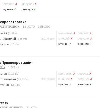
юношей
✗
девушек
✗
мужчин
✓
женщин
✓
Днепропетровске
ПРОПЕТРОВСК
13 ФОТО
1 ВИДЕО
льная
(600 м)
мальчиков
✗
девочек
✗
СЕКЦИЯ ДЛЯ
юношей
✗
девушек
✗
строителей
(1.9 км)
мужчин
✓
женщин
✓
лургов
(3.1 км)
 «Приднепровский»
ИЙ»
1 ФОТО
льная
(11.7 км)
мальчиков
✗
девочек
✗
СЕКЦИЯ ДЛЯ
юношей
✗
девушек
✗
строителей
(12.8 км)
мужчин
✓
женщин
✓
лургов
(13.9 км)
rest»
КЛУБ «FOREST»
7 ФОТО