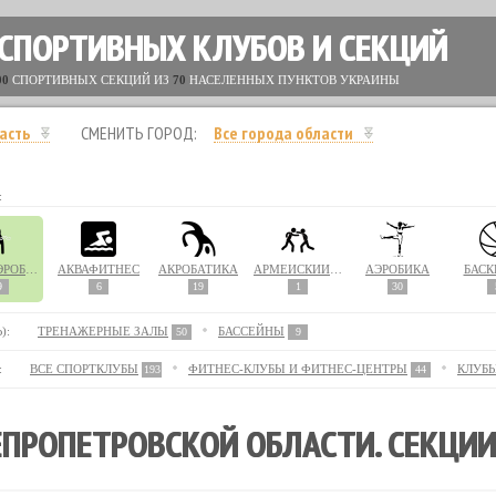
 СПОРТИВНЫХ КЛУБОВ И СЕКЦИЙ
00
СПОРТИВНЫХ СЕКЦИЙ ИЗ
70
НАСЕЛЕННЫХ ПУНКТОВ УКРАИНЫ
асть
СМЕНИТЬ ГОРОД:
Все города области
:
АКВААЭРОБИКА
АКВАФИТНЕС
АКРОБАТИКА
АРМЕЙСКИЙ РУКОПАШНЫЙ БОЙ
АЭРОБИКА
БАСК
9
6
19
1
30
):
ТРЕНАЖЕРНЫЕ ЗАЛЫ
БАССЕЙНЫ
50
9
:
ВСЕ СПОРТКЛУБЫ
ФИТНЕС-КЛУБЫ И ФИТНЕС-ЦЕНТРЫ
КЛУБ
193
44
ЕПРОПЕТРОВСКОЙ ОБЛАСТИ. СЕКЦИ