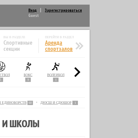
Вход
Зарегистрироваться
Guest
ВЫ В РАЗДЕЛЕ
ПЕРЕЙТИ В РАЗДЕЛ
Спортивные
Аренда
секции
спортзалов
ЕТБОЛ
БОКС
ВОЛЕЙБОЛ
ГИМНАСТИКА
ГРЕБЛЯ
5
9
1
33
1
Ы ЕДИНОБОРСТВ
ДЮСШ И СДЮШОР
60
1
И И ШКОЛЫ