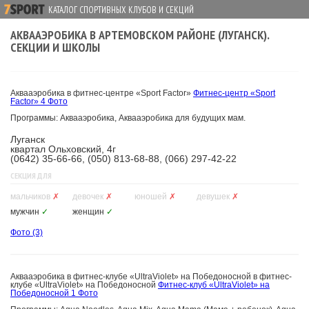
КАТАЛОГ СПОРТИВНЫХ КЛУБОВ И СЕКЦИЙ
АКВААЭРОБИКА В АРТЕМОВСКОМ РАЙОНЕ (ЛУГАНСК).
СЕКЦИИ И ШКОЛЫ
Аквааэробика в фитнес-центре «Sport Factor»
Фитнес-центр «Sport
Factor»
4 Фото
Программы: Аквааэробика, Аквааэробика для будущих мам.
Луганск
квартал Ольховский, 4г
(0642) 35-66-66, (050) 813-68-88, (066) 297-42-22
СЕКЦИЯ ДЛЯ
мальчиков
✗
девочек
✗
юношей
✗
девушек
✗
мужчин
✓
женщин
✓
Фото
(3)
Аквааэробика в фитнес-клубе «UltraViolet» на Победоносной в фитнес-
клубе «UltraViolet» на Победоносной
Фитнес-клуб «UltraViolet» на
Победоносной
1 Фото