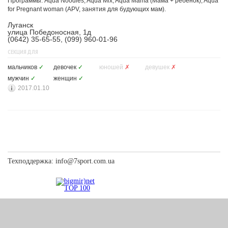
Программы: Aqua Noodles, Aqua Mix, Aqua Mama (Мама + ребенок), Aqua
for Pregnant woman (APV, занятия для будующих мам).
Луганск
улица Победоносная, 1д
(0642) 35-65-55, (099) 960-01-96
СЕКЦИЯ ДЛЯ
мальчиков
✓
девочек
✓
юношей
✗
девушек
✗
мужчин
✓
женщин
✓
2017.01.10
Техподдержка:
info@7sport.com.ua