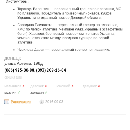
Инструкторы:
Таранчук Валентин — персональный тренер по плаванию, МС
по плаванию. Победитель и призер чемпионатов, кубков
Украины, многократный призер Донецкой области;
Бородина Елизавета — персональный тренер по плаванию,
КМС по легкой атлетике. Чемпион кубка Украины в эстафетном
беге (г. Харьков), бронзовый призер чемпионатов Украины,
чемпион открытого международного турнира по легкой
атлетике;
Чурилова Дарья — персональный тренер по плаванию.
ДОНЕЦК
улица Артёма, 198д
(066) 925-00-88, (093) 209-16-64
СЕКЦИЯ ДЛЯ
мальчиков
✗
девочек
✗
юношей
✗
девушек
✗
мужчин
✓
женщин
✓
Расписание
2016.09.03