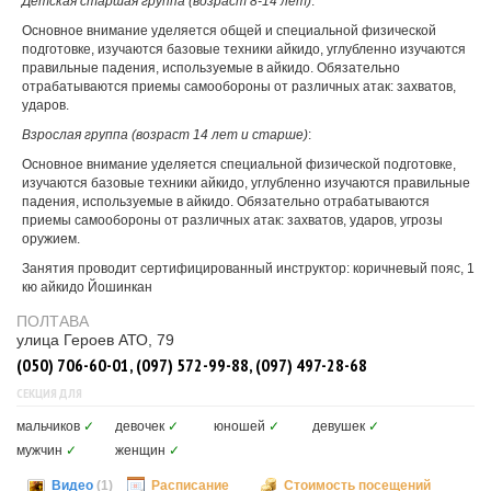
Детская старшая группа (возраст 8-14 лет)
:
Основное внимание уделяется общей и специальной физической
подготовке, изучаются базовые техники айкидо, углубленно изучаются
правильные падения, используемые в айкидо. Обязательно
отрабатываются приемы самообороны от различных атак: захватов,
ударов.
Взрослая группа (возраст 14 лет и старше)
:
Основное внимание уделяется специальной физической подготовке,
изучаются базовые техники айкидо, углубленно изучаются правильные
падения, используемые в айкидо. Обязательно отрабатываются
приемы самообороны от различных атак: захватов, ударов, угрозы
оружием.
Занятия проводит сертифицированный инструктор: коричневый пояс, 1
кю айкидо Йошинкан
ПОЛТАВА
улица Героев АТО, 79
(050) 706-60-01, (097) 572-99-88, (097) 497-28-68
СЕКЦИЯ ДЛЯ
мальчиков
✓
девочек
✓
юношей
✓
девушек
✓
мужчин
✓
женщин
✓
Видео
(1)
Расписание
Стоимость посещений