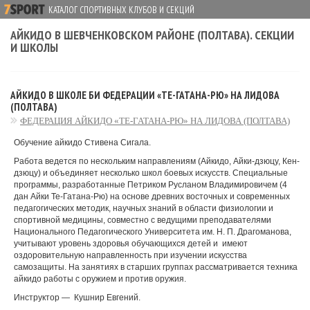
КАТАЛОГ СПОРТИВНЫХ КЛУБОВ И СЕКЦИЙ
АЙКИДО В ШЕВЧЕНКОВСКОМ РАЙОНЕ (ПОЛТАВА). СЕКЦИИ
И ШКОЛЫ
АЙКИДО В ШКОЛЕ БИ ФЕДЕРАЦИИ «ТЕ-ГАТАНА-РЮ» НА ЛИДОВА
(ПОЛТАВА)
ФЕДЕРАЦИЯ АЙКИДО «ТЕ-ГАТАНА-РЮ» НА ЛИДОВА (ПОЛТАВА)
Обучение айкидо Стивена Сигала.
Работа ведется по нескольким направлениям (Айкидо, Айки-дзюцу, Кен-
дзюцу) и объединяет несколько школ боевых искусств. Специальные
программы, разработанные Петриком Русланом Владимировичем (4
дан Айки Те-Гатана-Рю) на основе древних восточных и современных
педагогических методик, научных знаний в области физиологии и
спортивной медицины, совместно с ведущими преподавателями
Национального Педагогического Университета им. Н. П. Драгоманова,
учитывают уровень здоровья обучающихся детей и имеют
оздоровительную направленность при изучении искусства
самозащиты. На занятиях в старших группах рассматривается техника
айкидо работы с оружием и против оружия.
Инструктор — Кушнир Евгений.