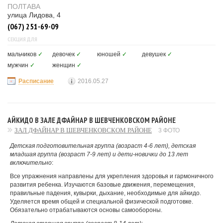
ПОЛТАВА
улица Лидова, 4
(067) 251-69-09
СЕКЦИЯ ДЛЯ
мальчиков
✓
девочек
✓
юношей
✓
девушек
✓
мужчин
✓
женщин
✓
Расписание
2016.05.27
АЙКИДО В ЗАЛЕ ДФАЙНАР В ШЕВЧЕНКОВСКОМ РАЙОНЕ
ЗАЛ ДФАЙНАР В ШЕВЧЕНКОВСКОМ РАЙОНЕ
3 ФОТО
Детская подготовительная группа (возраст 4-6 лет), детская
младшая группа (возраст 7-9 лет) и дети-новички до 13 лет
включительно
:
Все упражнения направлены для укрепления здоровья и гармоничного
развития ребенка. Изучаются базовые движения, перемещения,
правильные падения, кувырки, дыхание, необходимые для айкидо.
Уделяется время общей и специальной физической подготовке.
Обязательно отрабатываются основы самообороны.