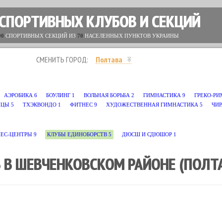
 СПОРТИВНЫХ КЛУБОВ И СЕКЦИЙ
00
СПОРТИВНЫХ СЕКЦИЙ ИЗ
70
НАСЕЛЕННЫХ ПУНКТОВ УКРАИНЫ
СМЕНИТЬ ГОРОД:
Полтава
АЭРОБИКА
6
БОУЛИНГ
1
ВОЛЬНАЯ БОРЬБА
2
ГИМНАСТИКА
9
ГРЕКО-РИ
НЦЫ
5
ТХЭКВОНДО
1
ФИТНЕС
9
ХУДОЖЕСТВЕННАЯ ГИМНАСТИКА
5
ЧИ
НЕС-ЦЕНТРЫ
9
КЛУБЫ ЕДИНОБОРСТВ
5
ДЮСШ И СДЮШОР
1
 В ШЕВЧЕНКОВСКОМ РАЙОНЕ (ПОЛТ