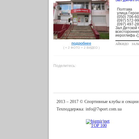
Зал ДФАЙНАР
Полтава
улица Герое
(050) 706-6
(097) 572-9
(097) 497-2
Зал Детской
всестороннег
иероглифа 心 (
подробнее
АЙКИДО
ЗАЛ
( + 2 ФОТО + 2 ВИДЕО )
Поделитесь:
2013 ‒ 2017 © Спортивные клубы и секции
Техподдержка:
info@7sport.com.ua