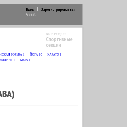
Вход
Зарегистрироваться
Guest
ВЫ В РАЗДЕЛЕ
Спортивные
секции
МСКАЯ БОРЬБА
1
ЙОГА
10
КАРАТЭ
1
РЛИДИНГ
1
MMA
1
АВА)