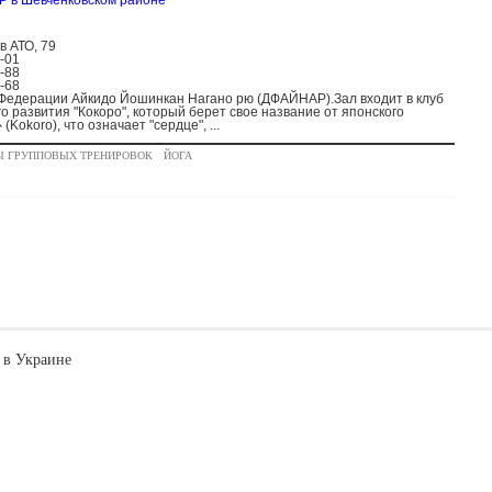
 в Шевченковском районе
в АТО, 79
0-01
9-88
8-68
 Федерации Айкидо Йошинкан Нагано рю (ДФАЙНАР).Зал входит в клуб
о развития "Кокоро", который берет свое название от японского
Kokoro), что означает "сердце", ...
Ы ГРУППОВЫХ ТРЕНИРОВОК
ЙОГА
 в Украине