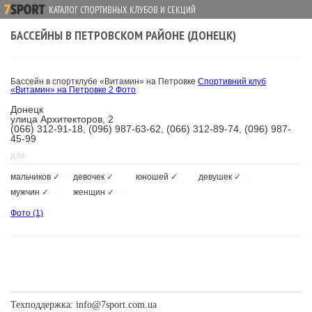
КАТАЛОГ СПОРТИВНЫХ КЛУБОВ И СЕКЦИЙ
БАССЕЙНЫ В ПЕТРОВСКОМ РАЙОНЕ (ДОНЕЦК)
Бассейн в спортклубе «Витамин» на Петровке
Спортивний клуб
«Витамин» на Петровке
2 Фото
Донецк
улица Архитекторов, 2
(066) 312-91-18, (096) 987-63-62, (066) 312-89-74, (096) 987-
45-99
ДЛЯ
мальчиков
✓
девочек
✓
юношей
✓
девушек
✓
мужчин
✓
женщин
✓
Фото
(1)
Техподдержка:
info@7sport.com.ua