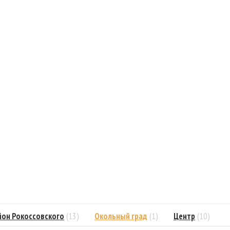
он Рокоссовского
(13)
Окольный град
(1)
Центр
(10)