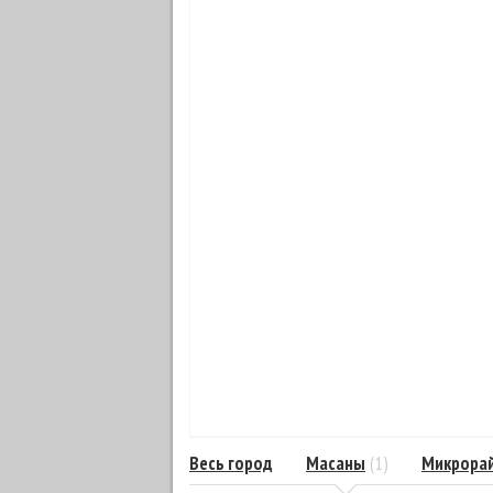
Весь город
Масаны
(1)
Микрорай