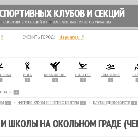
 СПОРТИВНЫХ КЛУБОВ И СЕКЦИЙ
00
СПОРТИВНЫХ СЕКЦИЙ ИЗ
70
НАСЕЛЕННЫХ ПУНКТОВ УКРАИНЫ
СМЕНИТЬ ГОРОД:
Чернигов
СТИКА
ЙОГА
КИКБОКСИНГ
ПИЛАТЕС
ПЛАВАНИЕ
СА
4
8
1
4
1
Е ЗАЛЫ
2
БЫ
ФИТНЕС-КЛУБЫ И ФИТНЕС-ЦЕНТРЫ
КЛУБЫ ЕДИНОБОРСТВ
17
5
4
И ШКОЛЫ НА ОКОЛЬНОМ ГРАДЕ (ЧЕ