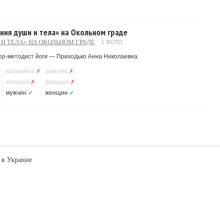
ония души и тела» на Окольном граде
И ТЕЛА» НА ОКОЛЬНОМ ГРАДЕ
1 ФОТО
р-методист йоги — Приходько Анна Николаевна.
мальчиков
✗
девочек
✗
юношей
✗
девушек
✗
мужчин
✓
женщин
✓
 в Украине