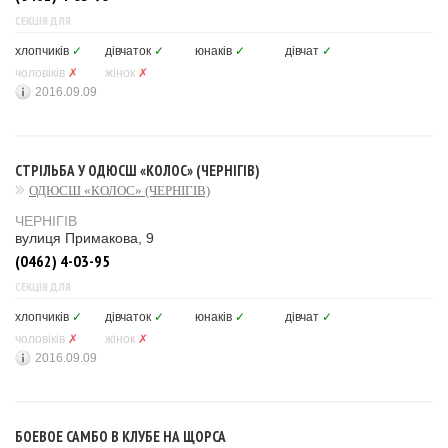
СЕКЦІЯ ДЛЯ
хлопчиків
✓
дівчаток
✓
юнаків
✓
дівчат
✓
чоловіків
✗
жінок
✗
2016.09.09
СТРІЛЬБА У ОДЮСШ «КОЛОС» (ЧЕРНІГІВ)
ОДЮСШ «КОЛОС» (ЧЕРНІГІВ)
ЧЕРНІГІВ
вулиця Примакова, 9
(0462) 4-03-95
СЕКЦІЯ ДЛЯ
хлопчиків
✓
дівчаток
✓
юнаків
✓
дівчат
✓
чоловіків
✗
жінок
✗
2016.09.09
БОЕВОЕ САМБО В КЛУБЕ НА ЩОРСА