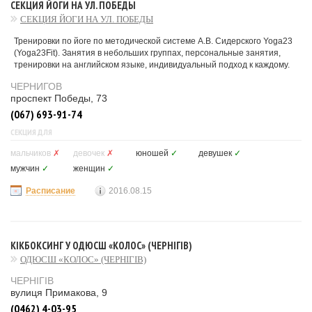
СЕКЦИЯ ЙОГИ НА УЛ. ПОБЕДЫ
СЕКЦИЯ ЙОГИ НА УЛ. ПОБЕДЫ
Тренировки по йоге по методической системе А.В. Сидерского Yoga23
(Yoga23Fit). Занятия в небольших группах, персональные занятия,
тренировки на английском языке, индивидуальный подход к каждому.
ЧЕРНИГОВ
проспект Победы, 73
(067) 693-91-74
СЕКЦИЯ ДЛЯ
мальчиков
✗
девочек
✗
юношей
✓
девушек
✓
мужчин
✓
женщин
✓
Расписание
2016.08.15
КІКБОКСИНГ У ОДЮСШ «КОЛОС» (ЧЕРНІГІВ)
ОДЮСШ «КОЛОС» (ЧЕРНІГІВ)
ЧЕРНІГІВ
вулиця Примакова, 9
(0462) 4-03-95