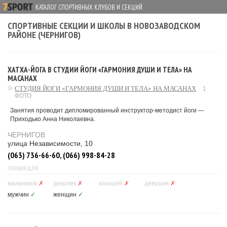
КАТАЛОГ СПОРТИВНЫХ КЛУБОВ И СЕКЦИЙ
СПОРТИВНЫЕ СЕКЦИИ И ШКОЛЫ В НОВОЗАВОДСКОМ
РАЙОНЕ (ЧЕРНИГОВ)
ХАТХА-ЙОГА В СТУДИИ ЙОГИ «ГАРМОНИЯ ДУШИ И ТЕЛА» НА
МАСАНАХ
СТУДИЯ ЙОГИ «ГАРМОНИЯ ДУШИ И ТЕЛА» НА МАСАНАХ
1
ФОТО
Занятия проводит дипломированный инструктор-методист йоги —
Приходько Анна Николаевна.
ЧЕРНИГОВ
улица Независимости, 10
(063) 736-66-60, (066) 998-84-28
СЕКЦИЯ ДЛЯ
мальчиков
✗
девочек
✗
юношей
✗
девушек
✗
мужчин
✓
женщин
✓