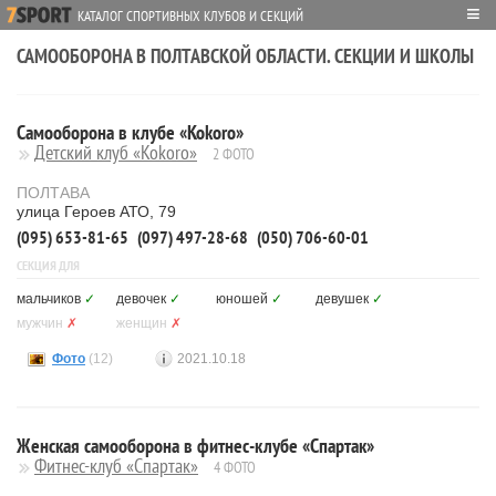
≡
КАТАЛОГ СПОРТИВНЫХ КЛУБОВ И СЕКЦИЙ
САМООБОРОНА В ПОЛТАВСКОЙ ОБЛАСТИ. СЕКЦИИ И ШКОЛЫ
Самооборона в клубе «Kokoro»
Детский клуб «Kokoro»
2 ФОТО
ПОЛТАВА
улица Героев АТО, 79
(095) 653-81-65
(097) 497-28-68
(050) 706-60-01
СЕКЦИЯ ДЛЯ
мальчиков
✓
девочек
✓
юношей
✓
девушек
✓
мужчин
✗
женщин
✗
Фото
(12)
2021.10.18
Женская самооборона в фитнес-клубе «Спартак»
Фитнес-клуб «Спартак»
4 ФОТО