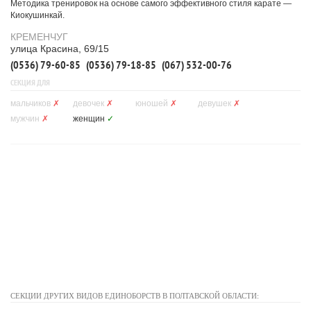
Методика тренировок на основе самого эффективного стиля карате —
Киокушинкай.
КРЕМЕНЧУГ
улица Красина, 69/15
(0536) 79-60-85
(0536) 79-18-85
(067) 532-00-76
СЕКЦИЯ ДЛЯ
мальчиков
✗
девочек
✗
юношей
✗
девушек
✗
мужчин
✗
женщин
✓
СЕКЦИИ ДРУГИХ ВИДОВ ЕДИНОБОРСТВ В ПОЛТАВСКОЙ ОБЛАСТИ: