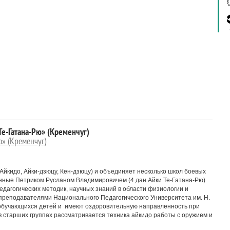
е-Гатана-Рю» (Кременчуг)
» (Кременчуг)
Айкидо, Айки-дзюцу, Кен-дзюцу) и объединяет несколько школ боевых
нные Петриком Русланом Владимировичем (4 дан Айки Те-Гатана-Рю)
едагогических методик, научных знаний в области физиологии и
преподавателями Национального Педагогического Университета им. Н.
 обучающихся детей и имеют оздоровительную направленность при
в старших группах рассматривается техника айкидо работы с оружием и