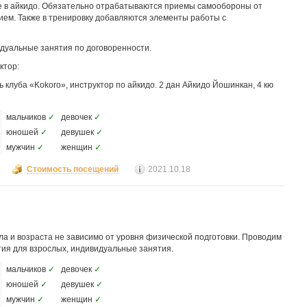
е в айкидо. Обязательно отрабатываются приемы самообороны от
жием. Также в тренировку добавляются элементы работы с
идуальные занятия по договоренности.
ктор:
клуба «Kokoro», инструктор по айкидо. 2 дан Айкидо Йошинкан, 4 кю
мальчиков
✓
девочек
✓
юношей
✓
девушек
✓
мужчин
✓
женщин
✓
Стоимость посещений
2021.10.18
ла и возраста не зависимо от уровня физической подготовки. Проводим
тия для взрослых, индивидуальные занятия.
мальчиков
✓
девочек
✓
юношей
✓
девушек
✓
мужчин
✓
женщин
✓