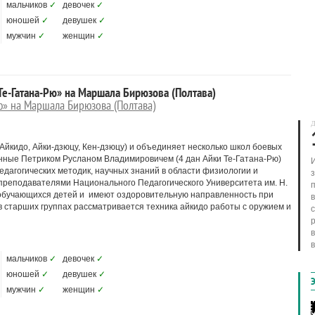
мальчиков
✓
девочек
✓
юношей
✓
девушек
✓
мужчин
✓
женщин
✓
е-Гатана-Рю» на Маршала Бирюзова (Полтава)
ю» на Маршала Бирюзова (Полтава)
Д
Айкидо, Айки-дзюцу, Кен-дзюцу) и объединяет несколько школ боевых
нные Петриком Русланом Владимировичем (4 дан Айки Те-Гатана-Рю)
И
едагогических методик, научных знаний в области физиологии и
преподавателями Национального Педагогического Университета им. Н.
 обучающихся детей и имеют оздоровительную направленность при
в
в старших группах рассматривается техника айкидо работы с оружием и
мальчиков
✓
девочек
✓
юношей
✓
девушек
✓
мужчин
✓
женщин
✓