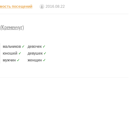
мость посещений
2016.08.22
(Кременчуг)
мальчиков
✓
девочек
✓
юношей
✓
девушек
✓
мужчин
✓
женщин
✓