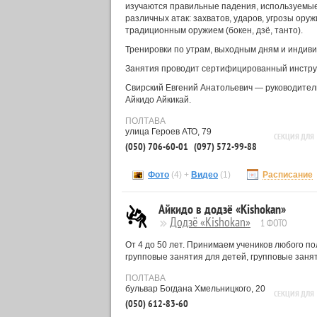
изучаются правильные падения, используемы
различных атак: захватов, ударов, угрозы ору
традиционным оружием (бокен, дзё, танто).
Тренировки по утрам, выходным дням и индив
Занятия проводит сертифицированный инстру
Свирский Евгений Анатольевич ― руководитель 
Айкидо Айкикай.
ПОЛТАВА
улица Героев АТО, 79
СЕКЦИЯ ДЛЯ
(050) 706-60-01
(097) 572-99-88
Фото
(4) +
Видео
(1)
Расписание
Айкидо в додзё «Kishokan»
Додзё «Kishokan»
1 ФОТО
От 4 до 50 лет. Принимаем учеников любого по
групповые занятия для детей, групповые заня
ПОЛТАВА
бульвар Богдана Хмельницкого, 20
СЕКЦИЯ ДЛЯ
(050) 612-83-60