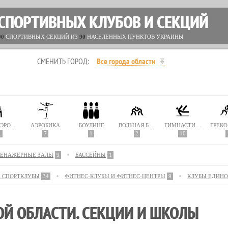
 СПОРТИВНЫХ КЛУБОВ И СЕКЦИЙ
00
СПОРТИВНЫХ СЕКЦИЙ ИЗ
90
НАСЕЛЕННЫХ ПУНКТОВ УКРАИНЫ
СМЕНИТЬ ГОРОД:
Все города области
АКВААЭРОБИКА
АЭРОБИКА
БОУЛИНГ
ВОЛЬНАЯ БОРЬБА
ГИМНАСТИКА
1
7
1
2
10
РЕНАЖЕРНЫЕ ЗАЛЫ
9
БАССЕЙНЫ
1
Е СПОРТКЛУБЫ
34
ФИТНЕС-КЛУБЫ И ФИТНЕС-ЦЕНТРЫ
9
КЛУБЫ ЕДИНО
ОЙ ОБЛАСТИ. СЕКЦИИ И ШКОЛЫ