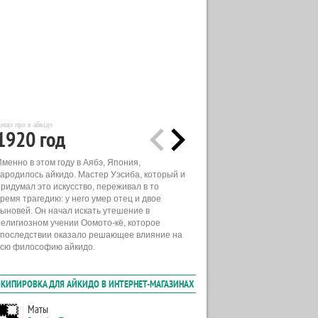
ещо про в айкідо
1920 год
менно в этом году в Аябэ, Япония,
зародилось айкидо. Мастер Уэсиба, который и
придумал это искусство, переживал в то
ремя трагедию: у него умер отец и двое
сыновей. Он начал искать утешение в
религиозном учении Оомото-кё, которое
впоследствии оказало решающее влияние на
всю философию айкидо.