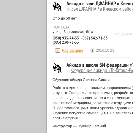
Айкидо в зале ДФАЙНАР в Киевс
Зал ДФАЙНАР в Киевском райо
От 5 до 50 лет.
ПОЛТАВА
улица Зеньковская, 6/1а
СЕКЦИЯ ДЛЯ
(050) 935-74-33
(067) 542-71-55
(093) 230-76-33
Расписание
2016.10.23
Айкидо в школе БИ федерации «Т
Федерация айкидо «Те-Гатана-Рю
Обучение айкидо Стивена Сигала.
Работа ведется по нескольким направлениям (
искусств. Специальные программы, разработа
на основе древних восточных и современных п
спортивной медицины, совместно с ведущими 
П. Драгоманова, учитывают уровень здоровья
изучении искусства самозащиты. На занятиях 
против оружия.
Инструктор — Кушнир Евгений.