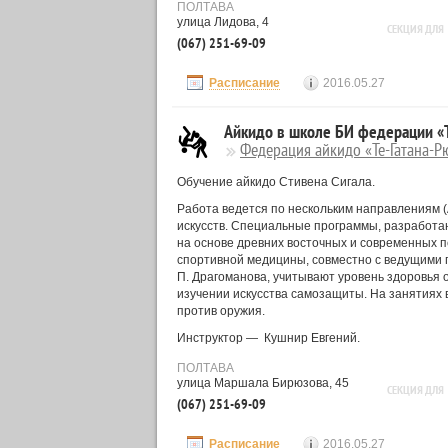
ПОЛТАВА
улица Лидова, 4
СЕКЦИЯ ДЛЯ
(067) 251-69-09
Расписание
2016.05.27
Айкидо в школе БИ федерации «Т
Федерация айкидо «Те-Гатана-Р
Обучение айкидо Стивена Сигала.
Работа ведется по нескольким направлениям (
искусств. Специальные программы, разработа
на основе древних восточных и современных п
спортивной медицины, совместно с ведущими 
П. Драгоманова, учитывают уровень здоровья
изучении искусства самозащиты. На занятиях 
против оружия.
Инструктор — Кушнир Евгений.
ПОЛТАВА
улица Маршала Бирюзова, 45
СЕКЦИЯ ДЛЯ
(067) 251-69-09
Расписание
2016.05.27