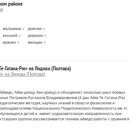
ком районе
не
мальчиков
✓
девочек
✓
юношей
✓
девушек
✓
мужчин
✓
женщин
✓
е-Гатана-Рю» на Лидова (Полтава)
» на Лидова (Полтава)
Айкидо, Айки-дзюцу, Кен-дзюцу) и объединяет несколько школ боевых
нные Петриком Русланом Владимировичем (4 дан Айки Те-Гатана-Рю)
едагогических методик, научных знаний в области физиологии и
преподавателями Национального Педагогического Университета им. Н.
 обучающихся детей и имеют оздоровительную направленность при
в старших группах рассматривается техника айкидо работы с оружием и