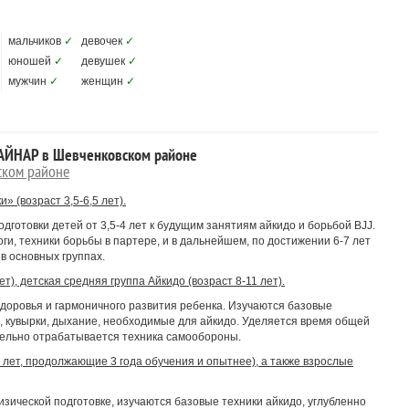
мальчиков
✓
девочек
✓
юношей
✓
девушек
✓
мужчин
✓
женщин
✓
АЙНАР в Шевченковском районе
ком районе
 (возраст 3,5-6,5 лет).
готовки детей от 3,5-4 лет к будущим занятиям айкидо и борьбой BJJ.
ги, техники борьбы в партере, и в дальнейшем, по достижении 6-7 лет
в основных группах.
т), детская средняя группа Айкидо (возраст 8-11 лет).
доровья и гармоничного развития ребенка. Изучаются базовые
 кувырки, дыхание, необходимые для айкидо. Уделяется время общей
тельно отрабатывается техника самообороны.
 лет, продолжающие 3 года обучения и опытнее), а также взрослые
ической подготовке, изучаются базовые техники айкидо, углубленно