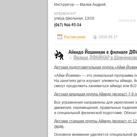
Инструктор — Малюк Андрей.
КРЕМЕНЧУГ
улица Школьная, 13/10
СЕКЦИЯ ДЛЯ
(067) 966-93-54
Расписание
2016.05.27
Айкидо Йошинкан в филиале ДФ
Филиал ДФАЙНАР в Шевченковс
Детская подготовительная группа «Айки-Йожики»
«Айки-Йожики» ― это уникальная программа под
На занятиях дети изучают элементы айкидо, йо
смогут продолжить заниматься айкидо или BJJ 
Детская младшая группа Айкидо (возраст 7-9 ле
Все упражнения направлены для укрепления з
движения, перемещения, правильные падения,
и специальной физической подготовке. Обяза
Детские старшие группы Айкидо (возраст от 12
люди.
Основное внимание уделяется специальной физ