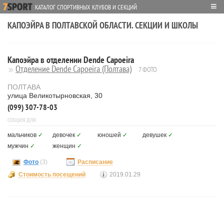
≡
КАТАЛОГ СПОРТИВНЫХ КЛУБОВ И СЕКЦИЙ
КАПОЭЙРА В ПОЛТАВСКОЙ ОБЛАСТИ. СЕКЦИИ И ШКОЛЫ
Капоэйра в отделении Dende Capoeira
Отделение Dende Capoeira (Полтава)
7 ФОТО
ПОЛТАВА
улица Великотырновская, 30
(099) 307-78-03
СЕКЦИЯ ДЛЯ
мальчиков
✓
девочек
✓
юношей
✓
девушек
✓
мужчин
✓
женщин
✓
Фото
(3)
Расписание
Стоимость посещений
2019.01.29