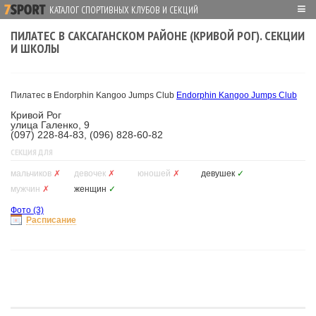
≡
КАТАЛОГ СПОРТИВНЫХ КЛУБОВ И СЕКЦИЙ
ПИЛАТЕС В САКСАГАНСКОМ РАЙОНЕ (КРИВОЙ РОГ). СЕКЦИИ
И ШКОЛЫ
Пилатес в Endorphin Kangoo Jumps Club
Endorphin Kangoo Jumps Club
Кривой Рог
улица Галенко, 9
(097) 228-84-83, (096) 828-60-82
СЕКЦИЯ ДЛЯ
мальчиков
✗
девочек
✗
юношей
✗
девушек
✓
мужчин
✗
женщин
✓
Фото
(3)
Расписание