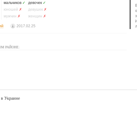
мальчиков
✓
девочек
✓
юношей
✗
девушек
✗
мужчин
✗
женщин
✗
ий
2017.02.25
л
ОМ РАЙОНЕ:
 в Украине