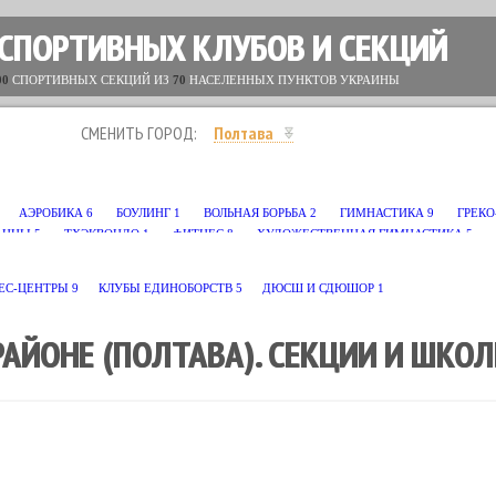
 СПОРТИВНЫХ КЛУБОВ И СЕКЦИЙ
00
СПОРТИВНЫХ СЕКЦИЙ ИЗ
70
НАСЕЛЕННЫХ ПУНКТОВ УКРАИНЫ
СМЕНИТЬ ГОРОД:
Полтава
АЭРОБИКА
6
БОУЛИНГ
1
ВОЛЬНАЯ БОРЬБА
2
ГИМНАСТИКА
9
ГРЕКО
АНЦЫ
5
ТХЭКВОНДО
1
ФИТНЕС
8
ХУДОЖЕСТВЕННАЯ ГИМНАСТИКА
5
ЕС-ЦЕНТРЫ
9
КЛУБЫ ЕДИНОБОРСТВ
5
ДЮСШ И СДЮШОР
1
РАЙОНЕ (ПОЛТАВА). СЕКЦИИ И ШКО