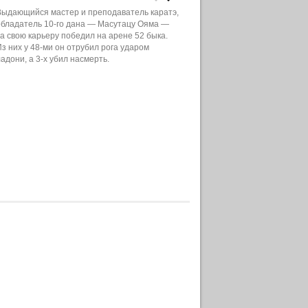
Выдающийся мастер и преподаватель каратэ,
обладатель 10-го дана — Масутацу Ояма —
за свою карьеру победил на арене 52 быка.
Из них у 48-ми он отрубил рога ударом
адони, а 3-х убил насмерть.