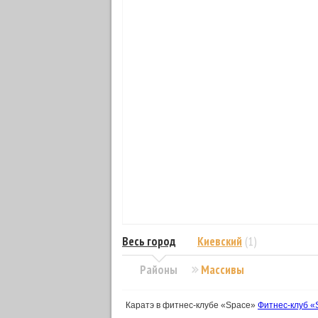
Весь город
Киевский
(1)
Районы
Массивы
Каратэ в фитнес-клубе «Space»
Фитнес-клуб «