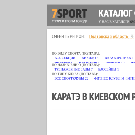
КАТАЛОГ
У НАС В КАТАЛОГЕ
69
СМЕНИТЬ РЕГИОН:
Полтавская область
ПО ВИДУ СПОРТА (ПОЛТАВА):
ВСЕ СЕКЦИИ
АЙКИДО
5
АКВААЭРОБИКА
1
ПИЛАТЕС
6
ПЛАВАНИЕ
1
СТРЕЛЬБА
1
Т
ПО НАЗНАЧЕНИЮ (ПОЛТАВА):
ТРЕНАЖЕРНЫЕ ЗАЛЫ
7
БАССЕЙНЫ
1
ПО ТИПУ КЛУБА (ПОЛТАВА):
ВСЕ СПОРТКЛУБЫ
22
ФИТНЕС-КЛУБЫ И ФИТН
КАРАТЭ В КИЕВСКОМ 