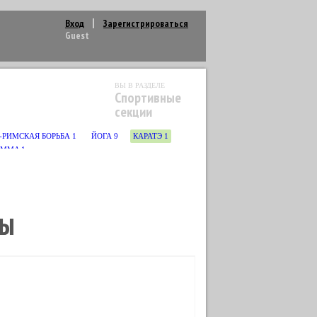
Вход
Зарегистрироваться
Guest
ВЫ В РАЗДЕЛЕ
Спортивные
секции
-РИМСКАЯ БОРЬБА
1
ЙОГА
9
КАРАТЭ
1
MMA
1
ЛЫ