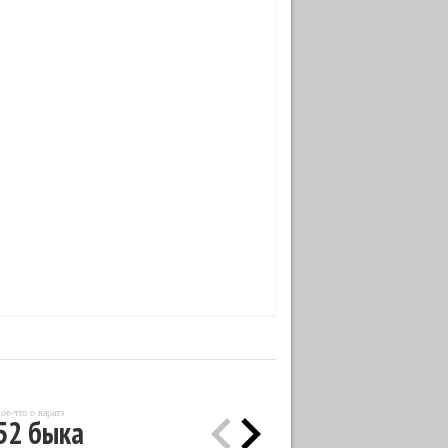
ое-что о каратэ
52 быка