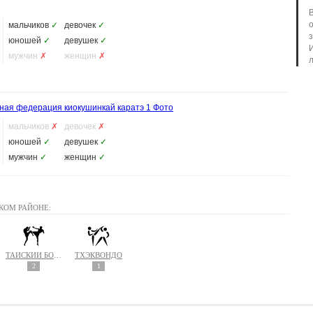
мальчиков
✓
девочек
✓
юношей
✓
девушек
✓
мужчин
✗
женщин
✗
л
тная федерация киокушинкай каратэ
1 Фото
мальчиков
✗
девочек
✗
юношей
✓
девушек
✓
мужчин
✓
женщин
✓
КОМ РАЙОНЕ:
ТАЙСКИЙ БОКС (МУАЙ ТАЙ)
ТХЭКВОНДО
2
1