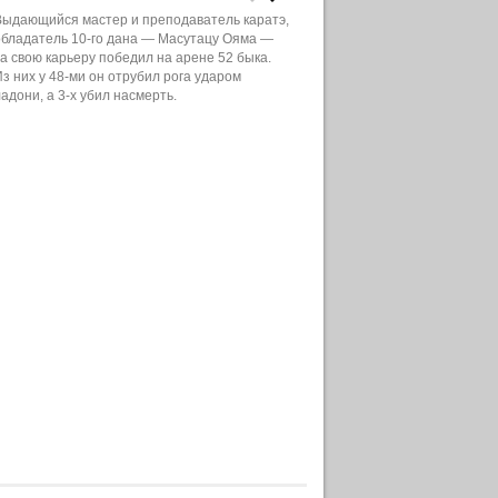
Выдающийся мастер и преподаватель каратэ,
обладатель 10-го дана — Масутацу Ояма —
за свою карьеру победил на арене 52 быка.
Из них у 48-ми он отрубил рога ударом
адони, а 3-х убил насмерть.