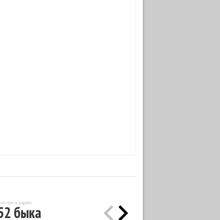
ое-что о каратэ
52 быка