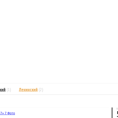
кий
(1)
Ленинский
(2)
К
R7»
7 Фото