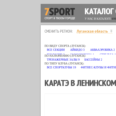
КАТАЛОГ
У НАС В КАТАЛОГЕ
69
СМЕНИТЬ РЕГИОН:
Луганская область
ПО ВИДУ СПОРТА (ЛУГАНСК):
ВСЕ СЕКЦИИ
АЙКИДО
3
АКВААЭРОБИКА
2
ПЛАВАНИЕ
2
САМООБОРОНА
1
СТРЕЛЬБА
1
ПО НАЗНАЧЕНИЮ (ЛУГАНСК):
ТРЕНАЖЕРНЫЕ ЗАЛЫ
9
БАССЕЙНЫ
2
ПО ТИПУ КЛУБА (ЛУГАНСК):
ВСЕ СПОРТКЛУБЫ
19
ФИТНЕС-КЛУБЫ И ФИТН
КАРАТЭ В ЛЕНИНСКОМ