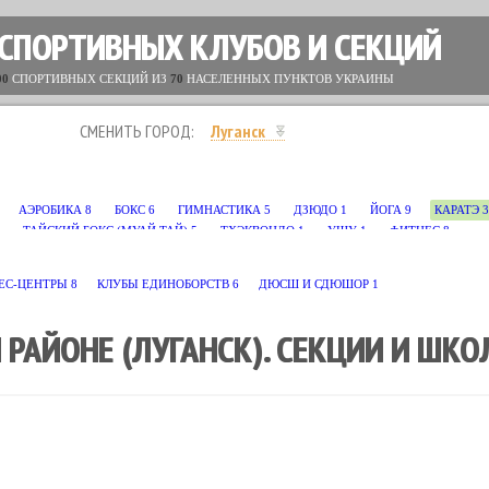
 СПОРТИВНЫХ КЛУБОВ И СЕКЦИЙ
00
СПОРТИВНЫХ СЕКЦИЙ ИЗ
70
НАСЕЛЕННЫХ ПУНКТОВ УКРАИНЫ
СМЕНИТЬ ГОРОД:
Луганск
АЭРОБИКА
8
БОКС
6
ГИМНАСТИКА
5
ДЗЮДО
1
ЙОГА
9
КАРАТЭ
3
ТАЙСКИЙ БОКС (МУАЙ ТАЙ)
5
ТХЭКВОНДО
1
УШУ
1
ФИТНЕС
8
ЕС-ЦЕНТРЫ
8
КЛУБЫ ЕДИНОБОРСТВ
6
ДЮСШ И СДЮШОР
1
 РАЙОНЕ (ЛУГАНСК). СЕКЦИИ И ШК