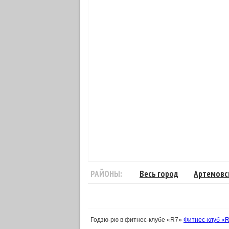
РАЙОНЫ:
Весь город
Артемовс
Годзю-рю в фитнес-клубе «R7»
Фитнес-клуб «